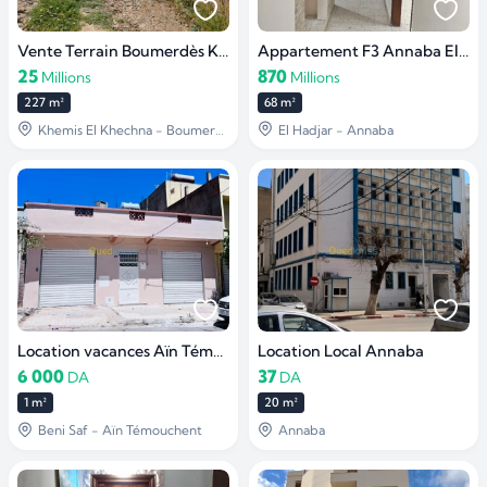
Vente Terrain Boumerdès Khemis el khechna
Appartement F3 Annaba El hadjar
25
870
Millions
Millions
227 m²
68 m²
Khemis El Khechna - Boumerdès
El Hadjar - Annaba
Location vacances Aïn Témouchent Beni saf
Location Local Annaba
6 000
37
DA
DA
1 m²
20 m²
Beni Saf - Aïn Témouchent
Annaba