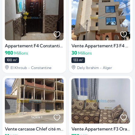
Appartement F4 Constantine El khroub
Vente Appartement F3 F4 Alger Dely brahim
980
30
Millions
Millions
100 m²
133 m²
El Khroub - Constantine
Dely Ibrahim - Alger
Vente carcasse Chlef cité merah
Vente Appartement F3 Oran Arzew