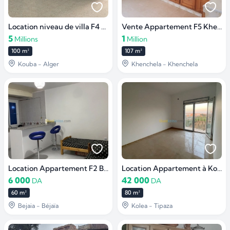
Location niveau de villa F4 Alger Kouba
Vente Appartement F5 Khenchela
5
1
Millions
Million
100 m²
107 m²
Kouba - Alger
Khenchela - Khenchela
Location Appartement F2 Béjaïa
Location Appartement à Koléa
6 000
42 000
DA
DA
60 m²
80 m²
Bejaia - Béjaïa
Kolea - Tipaza