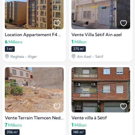
Location Appartement F4 Alger Réghaïa
Vente Villa Sétif Ain azel
6
1
Millions
Million
1 m²
275 m²
Reghaia - Alger
Ain Azel - Sétif
Vente Terrain Tlemcen Nedroma
Vente villa à Sétif
7
1
Millions
Million
206 m²
140 m²