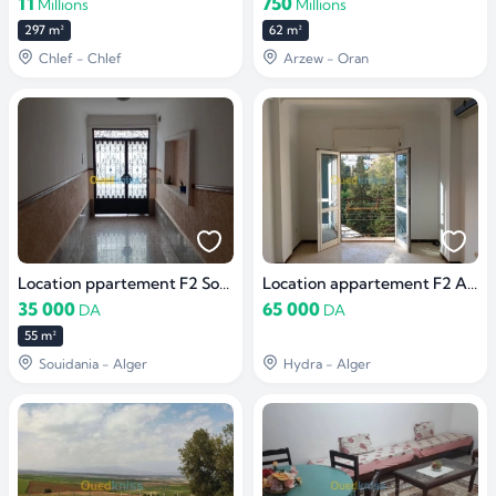
11
750
Millions
Millions
297 m²
62 m²
Chlef - Chlef
Arzew - Oran
Location ppartement F2 Souidania
Location appartement F2 Alger Hydra
35 000
65 000
DA
DA
55 m²
Souidania - Alger
Hydra - Alger