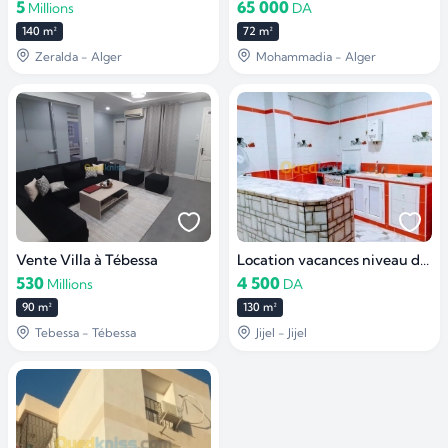
5
65 000
Millions
DA
140 m²
72 m²
Zeralda - Alger
Mohammadia - Alger
Vente Villa à Tébessa
Location vacances niveau de villa Jijel
530
4 500
Millions
DA
90 m²
130 m²
Tebessa - Tébessa
Jijel - Jijel