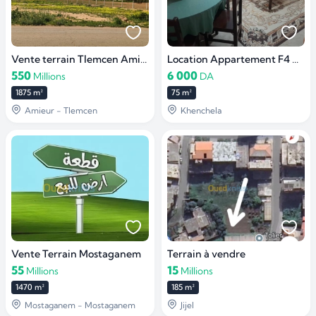
Vente terrain Tlemcen Amieur
Location Appartement F4 Khenchela
550
6 000
Millions
DA
1875 m²
75 m²
Amieur - Tlemcen
Khenchela
Vente Terrain Mostaganem
Terrain à vendre
55
15
Millions
Millions
1470 m²
185 m²
Mostaganem - Mostaganem
Jijel