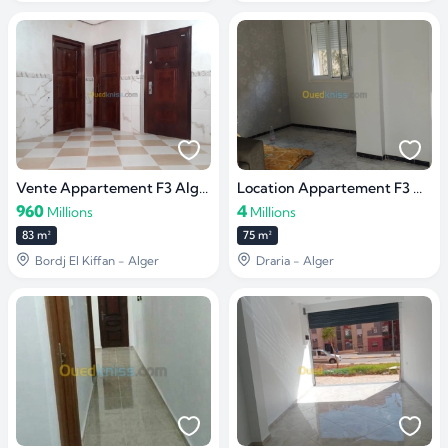
Vente Appartement F3 Alger
Location Appartement F3 Alger Draria
960
4
Millions
Millions
83 m²
75 m²
Bordj El Kiffan - Alger
Draria - Alger