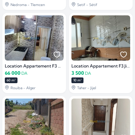
Nedroma - Tlemcen
Setif - Sétif
Location Appartement F3 Alger Rouiba
Location Appartement F3 Jijel Taher
66 000
3 500
DA
DA
60 m²
10 m²
Rouiba - Alger
Taher - Jijel