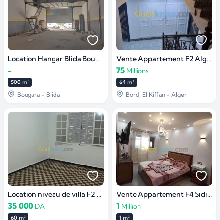
Location Hangar Blida Bougara
Vente Appartement F2 Alger Bordj el kiffan
-
75
Millions
500 m²
64 m²
Bougara - Blida
Bordj El Kiffan - Alger
Location niveau de villa F2 Alger Kouba
Vente Appartement F4 Sidi ali
35 000
1
DA
Million
60 m²
1 m²