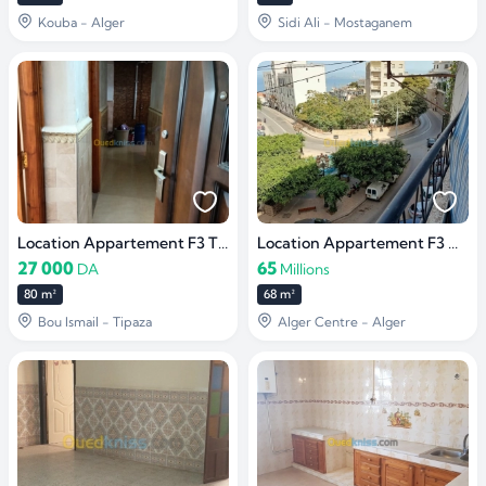
Kouba - Alger
Sidi Ali - Mostaganem
Location Appartement F3 Tipaza Bou ismail
Location Appartement F3 Alger centre
27 000
65
DA
Millions
80 m²
68 m²
Bou Ismail - Tipaza
Alger Centre - Alger