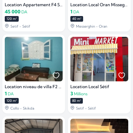
Location Appartement F4 Sétif
Location Local Oran Misseghine
45 000
1
DA
DA
120 m²
40 m²
Setif - Sétif
Messerghin - Oran
Location niveau de villa F2 Skikda Collo
Location Local Sétif
1
3
DA
Millions
120 m²
80 m²
Collo - Skikda
Setif - Sétif