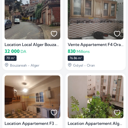
Location Local Alger Bouzareah
Vente Appartement F4 Oran Gdyel
32 000
830
DA
Millions
70 m²
76.86 m²
Bouzareah - Alger
Gdyel - Oran
Location Appartement F3 Alger Zéralda
Location Appartement Alger Mohammadia