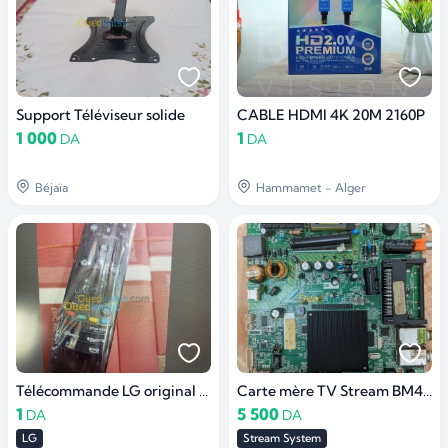
Support Téléviseur solide
CABLE HDMI 4K 20M 2160P
1 000
1
DA
DA
Béjaïa
Hammamet - Alger
Télécommande LG original MR 20 MR 22
Carte mère TV Stream BM40L81+ Smart
1
5 500
DA
DA
LG
Stream System