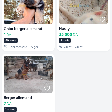
Chiot berger allemand
Husky
1
35 000
DA
DA
40 jours
7 mois
Beni Messous - Alger
Chlef - Chlef
Berger allemand
7
DA
1 année