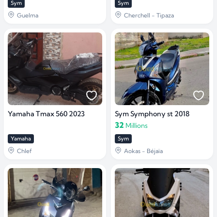
Sym
Sym
Guelma
Cherchell - Tipaza
Yamaha Tmax 560 2023
Sym Symphony st 2018
32
Millions
Yamaha
Sym
Chlef
Aokas - Béjaïa