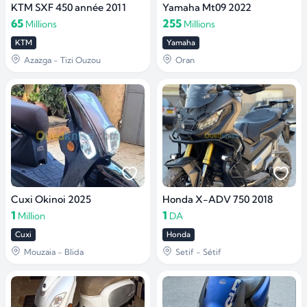
KTM SXF 450 année 2011
Yamaha Mt09 2022
65
255
Millions
Millions
KTM
Yamaha
Azazga - Tizi Ouzou
Oran
Cuxi Okinoi 2025
Honda X-ADV 750 2018
1
1
Million
DA
Cuxi
Honda
Mouzaia - Blida
Setif - Sétif