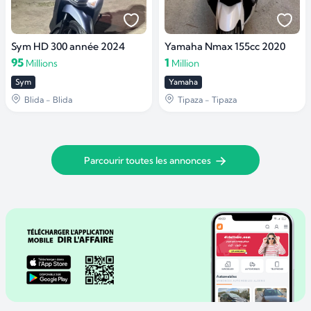
Sym HD 300 année 2024
Yamaha Nmax 155cc 2020
95
1
Millions
Million
Sym
Yamaha
Blida - Blida
Tipaza - Tipaza
Parcourir toutes les annonces