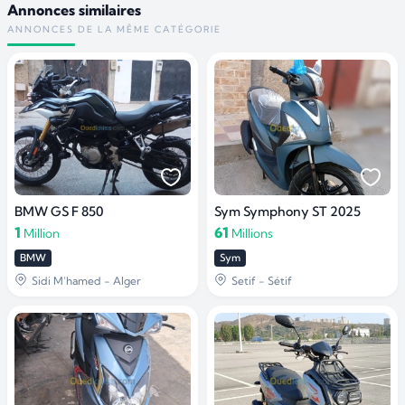
Annonces similaires
ANNONCES DE LA MÊME CATÉGORIE
BMW GS F 850
Sym Symphony ST 2025
1
61
Million
Millions
BMW
Sym
Sidi M'hamed - Alger
Setif - Sétif