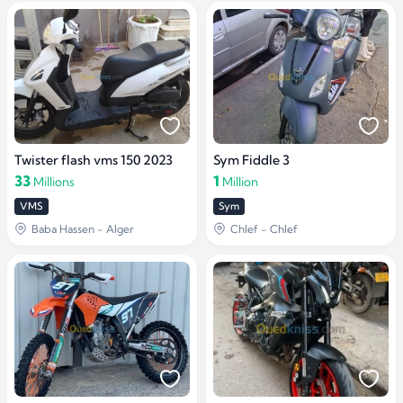
Twister flash vms 150 2023
Sym Fiddle 3
33
1
Millions
Million
VMS
Sym
Baba Hassen - Alger
Chlef - Chlef