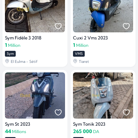
Sym Fidèle 3 2018
Cuxi 2 Vms 2023
1
1
Million
Million
Sym
VMS
El Eulma - Sétif
Tiaret
Sym St 2023
Sym Tonik 2023
44
265 000
Millions
DA