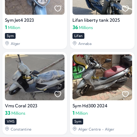
Sym Jet4 2023
Lifan liberty tank 2025
1
36
Million
Millions
Sym
Lifan
Alger
Annaba
Vms Coral 2023
Sym Hd300 2024
33
1
Millions
Million
VMS
Sym
Constantine
Alger Centre - Alger