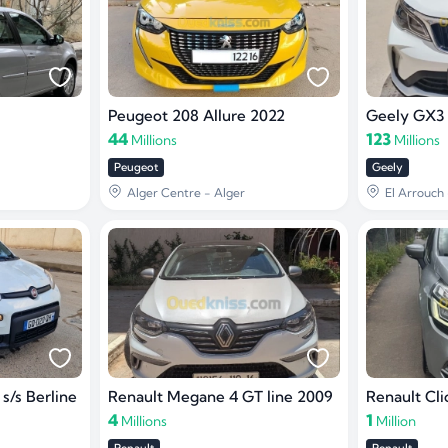
Peugeot 208 Allure 2022
Geely GX3 
44
123
Millions
Millions
Peugeot
Geely
Alger Centre - Alger
El Arrouch 
s/s Berline
Renault Megane 4 GT line 2009
Renault Cli
4
1
Millions
Million