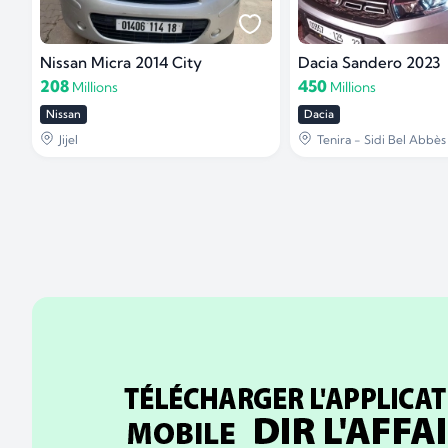
Nissan Micra 2014 City
Dacia Sandero 2023
208
450
Millions
Millions
Nissan
Dacia
Jijel
Tenira - Sidi Bel Abbès