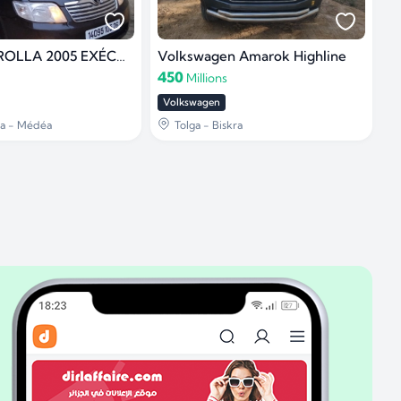
Toyota COROLLA 2005 EXÉCUTIVE
Volkswagen Amarok Highline
450
Millions
Volkswagen
a - Médéa
Tolga - Biskra