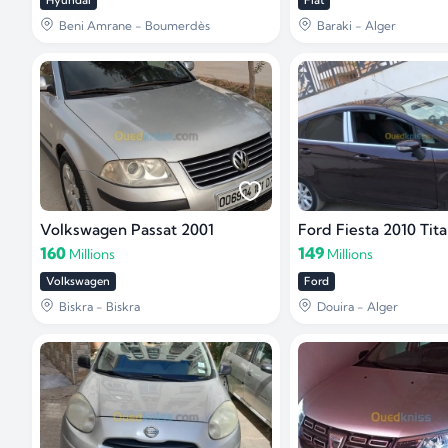
Hyundai
Fiat
Beni Amrane - Boumerdès
Baraki - Alger
Volkswagen Passat 2001
160
149
Millions
Millions
Volkswagen
Ford
Biskra - Biskra
Douira - Alger