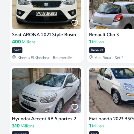
Seat ARONA 2021 Style Business
Renault Clio 3
400
1
Millions
Million
Seat
Renault
Khemis El Khechna - Boumerdès
Ain-Roua - Sétif
Hyundai Accent RB 5 portes 2018 GL DZ
Fiat panda 2023 BSG 
310
1
Millions
Million