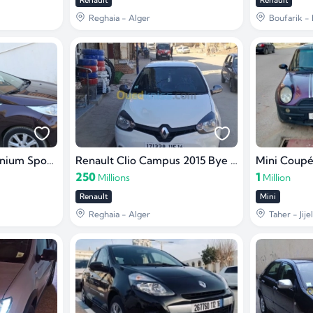
Renault
Renault
Reghaia - Alger
Boufarik - 
Ford Fiesta 2010 Titanium Sport pack
Renault Clio Campus 2015 Bye bye
Mini Coupé
250
1
Millions
Million
Renault
Mini
Reghaia - Alger
Taher - Jijel