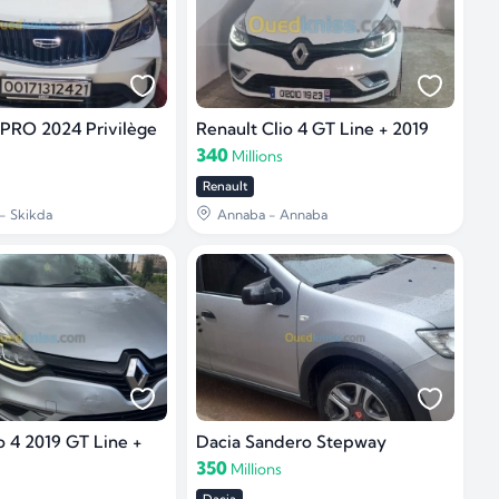
PRO 2024 Privilège
Renault Clio 4 GT Line + 2019
340
Millions
Renault
- Skikda
Annaba - Annaba
o 4 2019 GT Line +
Dacia Sandero Stepway
350
Millions