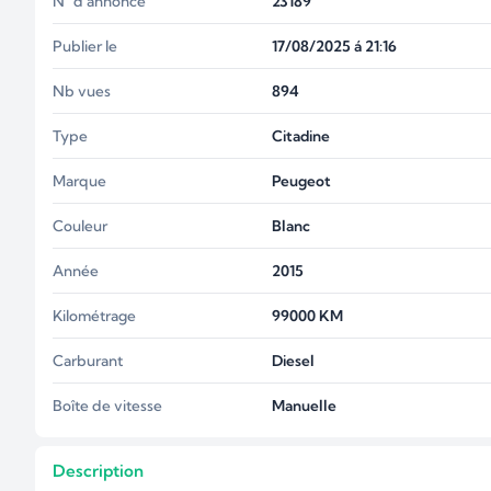
N° d'annonce
23189
Publier le
17/08/2025 á 21:16
Nb vues
894
Type
Citadine
Marque
Peugeot
Couleur
Blanc
Année
2015
Kilométrage
99000
KM
Carburant
Diesel
Boîte de vitesse
Manuelle
Description