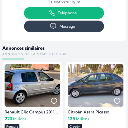
1 annonce en ligne
Téléphone
Message
Annonces similaires
ANNONCES DE LA MÊME CATÉGORIE
Renault Clio Campus 2011 Extreme
Citroën Xsara Picasso
223
125
Millions
Millions
Renault
Citroën