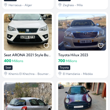
Herraoua - Alger
Zeghaia - Mila
Seat ARONA 2021 Style Business
Toyota Hilux 2023
400
700
Millions
Millions
Seat
Toyota
Khemis El Khechna - Boumerdès
El Hamdania - Médéa