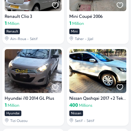
Renault Clio 3
Mini Coupé 2006
1
1
Million
Million
Renault
Mini
Ain-Roua - Sétif
Taher - Jijel
Hyundai i10 2014 GL Plus
Nissan Qashqai 2017 +2 Tekna
1
400
Million
Millions
Hyundai
Nissan
Tizi Ouzou
Setif - Sétif