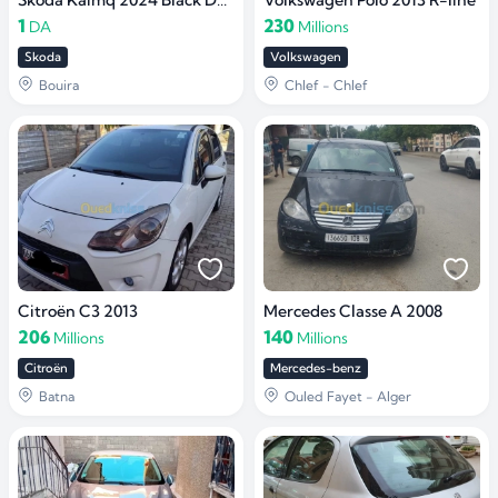
1
230
DA
Millions
Skoda
Volkswagen
Bouira
Chlef - Chlef
Citroën C3 2013
Mercedes Classe A 2008
206
140
Millions
Millions
Citroën
Mercedes-benz
Batna
Ouled Fayet - Alger