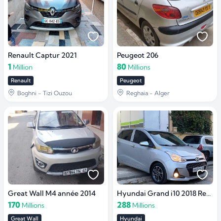
Renault Captur 2021
Peugeot 206
1
80
Million
Millions
Renault
Peugeot
Boghni - Tizi Ouzou
Reghaia - Alger
Great Wall M4 année 2014
Hyundai Grand i10 2018 Restylée DZ
170
288
Millions
Millions
Great Wall
Hyundai