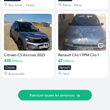
Bou Ismail - Tipaza
Batna - Batna
Citroën C5 Aircross 2023
Renault Clio 1 1994 Clio 1
470
67
Millions
Millions
Citroën
Renault
Boumerdès
Sétif
Parcourir toutes les annonces