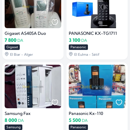
Gigaset AS405A Duo
PANASONIC KX-TG1711
7 800
3 100
DA
DA
Gigaset
Panasonic
El Biar - Alger
El Eulma - Sétif
Samsung Fax
Panasonic Kx-110
8 000
5 500
DA
DA
Samsung
Panasonic