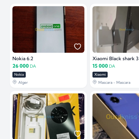
Nokia 6.2
Xiaomi Black shark 3
26 000
15 000
DA
DA
Nokia
Xiaomi
Alger
Mascara - Mascara