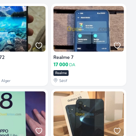
72
Realme 7
17 000
DA
Realme
 Alger
Sétif