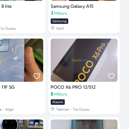
8 lite
Samsung Galaxy A15
3
Millions
Samsung
Tizi Ouzou
Sétif
 11F 5G
POCO X6 PRO 12/512
8
Millions
Xiaomi
a - Alger
Tadmait - Tizi Ouzou