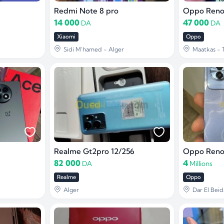
Redmi Note 8 pro
Oppo Reno 
14 000
47 000
DA
DA
Xiaomi
Oppo
Sidi M'hamed - Alger
Maatkas - 
Realme Gt2pro 12/256
Oppo Reno
82 000
4
DA
Millions
Realme
Oppo
Alger
Dar El Beid