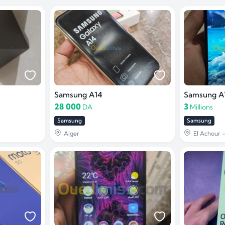
Samsung A14
Samsung A
28 000
3
DA
Millions
Samsung
Samsung
Alger
El Achour -