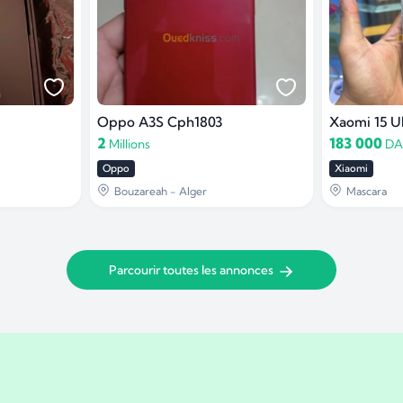
Oppo A3S Cph1803
Xaomi 15 Ul
2
183 000
Millions
DA
Oppo
Xiaomi
Bouzareah - Alger
Mascara
Parcourir toutes les annonces