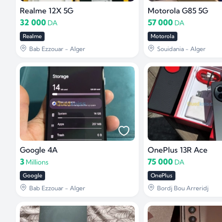
Realme 12X 5G
Motorola G85 5G
32 000
57 000
DA
DA
Realme
Motorola
Bab Ezzouar - Alger
Souidania - Alger
Google 4A
OnePlus 13R Ace
3
75 000
Millions
DA
Google
OnePlus
Bab Ezzouar - Alger
Bordj Bou Arreridj