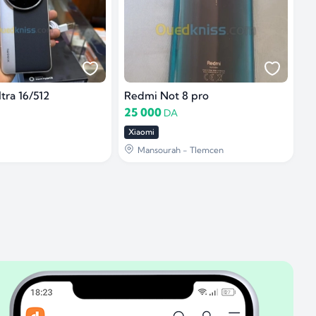
tra 16/512
Redmi Not 8 pro
25 000
DA
Xiaomi
Mansourah - Tlemcen