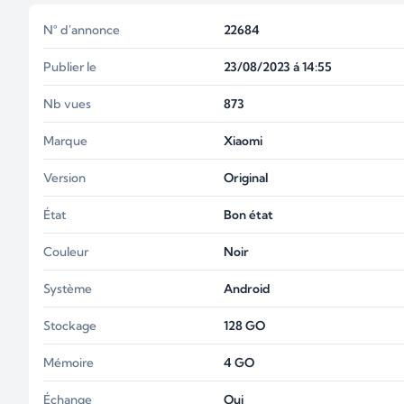
N° d'annonce
22684
Publier le
23/08/2023 á 14:55
Nb vues
873
Marque
Xiaomi
Version
Original
État
Bon état
Couleur
Noir
Système
Android
Stockage
128
GO
Mémoire
4
GO
Échange
Oui