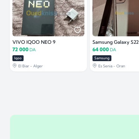
VIVO IQOO NEO 9
Samsung Galaxy S22
72 000
64 000
DA
DA
Iqoo
Samsung
El Biar - Alger
Es Senia - Oran