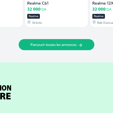
Realme C61
Realme 12
32 000
32 000
DA
DA
Realme
Realme
Skikda
Bab Ezzoua
Parcourir toutes les annonces