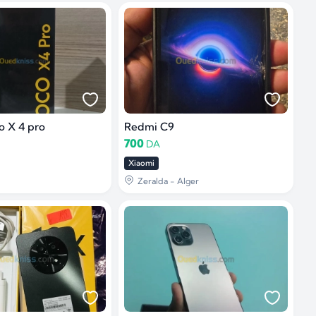
o X 4 pro
Redmi C9
700
DA
Xiaomi
Zeralda - Alger