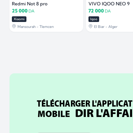
Redmi Not 8 pro
VIVO IQOO NEO 9
25 000
72 000
DA
DA
Xiaomi
Iqoo
Mansourah - Tlemcen
El Biar - Alger