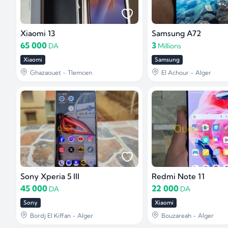
Xiaomi 13
Samsung A72
65 000
3
DA
Millions
Xiaomi
Samsung
Ghazaouet - Tlemcen
El Achour - Alger
Sony Xperia 5 III
Redmi Note 11
45 000
22 000
DA
DA
Sony
Xiaomi
Bordj El Kiffan - Alger
Bouzareah - Alger