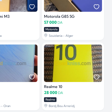
mi M3
Motorola G85 5G
57 000
DA
Motorola
da
Souidania - Alger
Realme 10
28 000
DA
Realme
 - Oran
Bordj Bou Arreridj