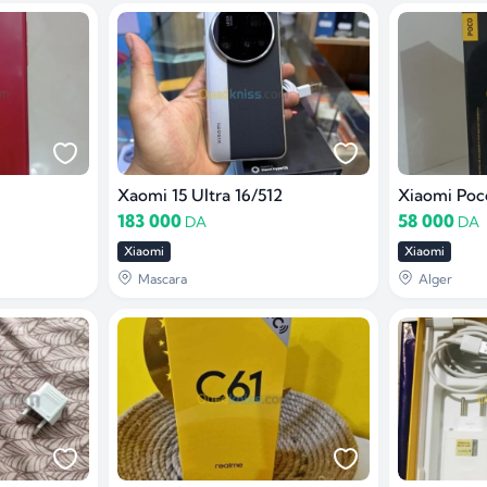
Xaomi 15 Ultra 16/512
Xiaomi Poc
183 000
58 000
DA
DA
Xiaomi
Xiaomi
Mascara
Alger