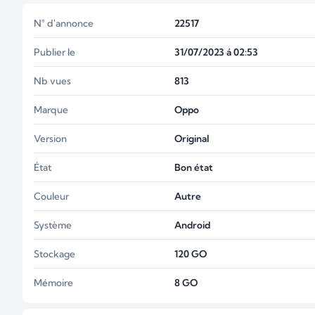
N° d'annonce
22517
Publier le
31/07/2023 á 02:53
Nb vues
813
Marque
Oppo
Version
Original
État
Bon état
Couleur
Autre
Système
Android
Stockage
120
GO
Mémoire
8
GO