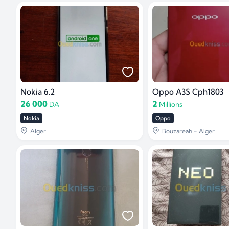
Nokia 6.2
Oppo A3S Cph1803
26 000
2
DA
Millions
Nokia
Oppo
Alger
Bouzareah - Alger