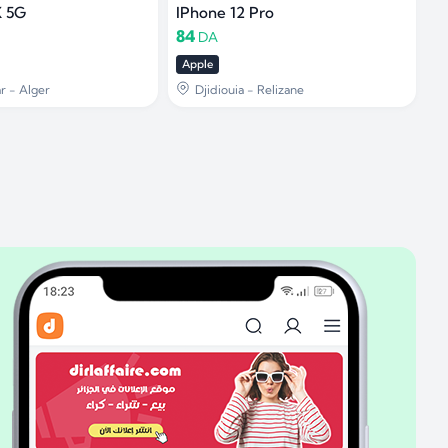
X 5G
IPhone 12 Pro
84
DA
Apple
r - Alger
Djidiouia - Relizane