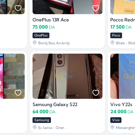
OnePlus 13R Ace
Pocco Red
75 000
17 500
DA
DA
OnePlus
Poco
Bordj Bou Arreridj
Blida - Bli
Samsung Galaxy S22
Vivo Y22s
64 000
24 000
DA
DA
Samsung
Vivo
Es Senia - Oran
Messerghin