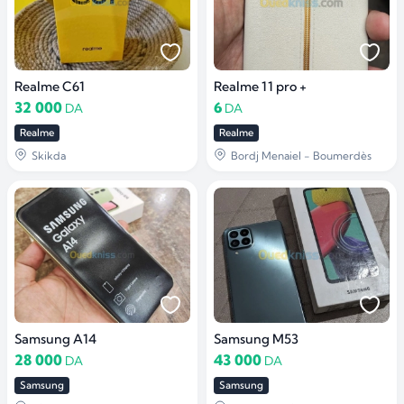
Realme C61
Realme 11 pro +
32 000
6
DA
DA
Realme
Realme
Skikda
Bordj Menaiel - Boumerdès
Samsung A14
Samsung M53
28 000
43 000
DA
DA
Samsung
Samsung