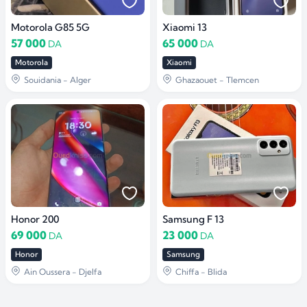
Motorola G85 5G
Xiaomi 13
57 000
65 000
DA
DA
Motorola
Xiaomi
Souidania - Alger
Ghazaouet - Tlemcen
Honor 200
Samsung F 13
69 000
23 000
DA
DA
Honor
Samsung
Ain Oussera - Djelfa
Chiffa - Blida