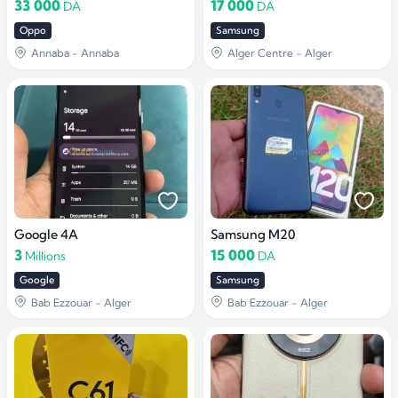
33 000
17 000
DA
DA
Oppo
Samsung
Annaba - Annaba
Alger Centre - Alger
Google 4A
Samsung M20
3
15 000
Millions
DA
Google
Samsung
Bab Ezzouar - Alger
Bab Ezzouar - Alger