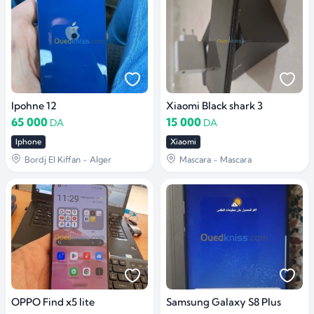
Ipohne 12
Xiaomi Black shark 3
65 000
15 000
DA
DA
Iphone
Xiaomi
Bordj El Kiffan - Alger
Mascara - Mascara
OPPO Find x5 lite
Samsung Galaxy S8 Plus