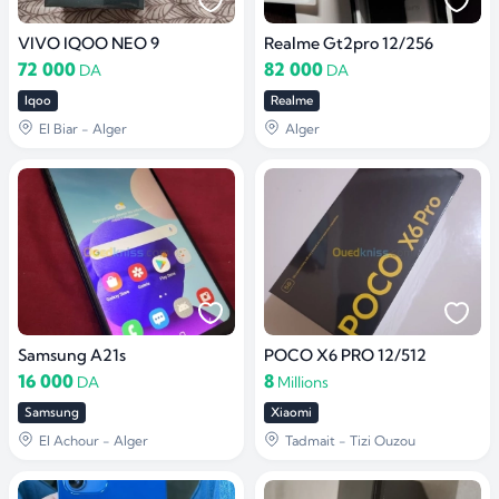
VIVO IQOO NEO 9
Realme Gt2pro 12/256
72 000
82 000
DA
DA
Iqoo
Realme
El Biar - Alger
Alger
Samsung A21s
POCO X6 PRO 12/512
16 000
8
DA
Millions
Samsung
Xiaomi
El Achour - Alger
Tadmait - Tizi Ouzou