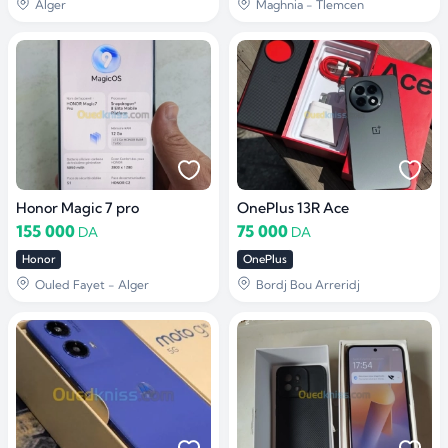
Alger
Maghnia - Tlemcen
Honor Magic 7 pro
OnePlus 13R Ace
155 000
75 000
DA
DA
Honor
OnePlus
Ouled Fayet - Alger
Bordj Bou Arreridj