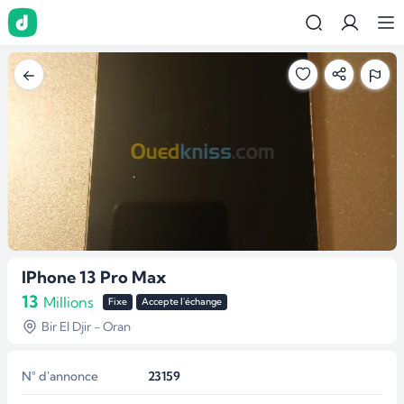
IPhone 13 Pro Max
13
Millions
Fixe
Accepte l'échange
Bir El Djir - Oran
N° d'annonce
23159