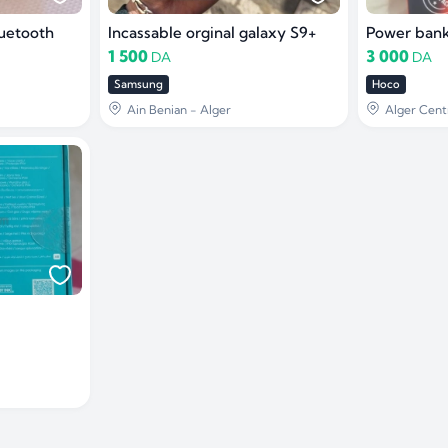
luetooth
Incassable orginal galaxy S9+
Power ban
1 500
3 000
DA
DA
Samsung
Hoco
Ain Benian - Alger
Alger Cent