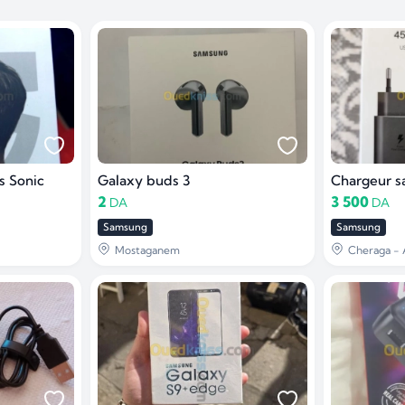
s Sonic
Galaxy buds 3
Chargeur 
2
3 500
DA
DA
Samsung
Samsung
Mostaganem
Cheraga - 