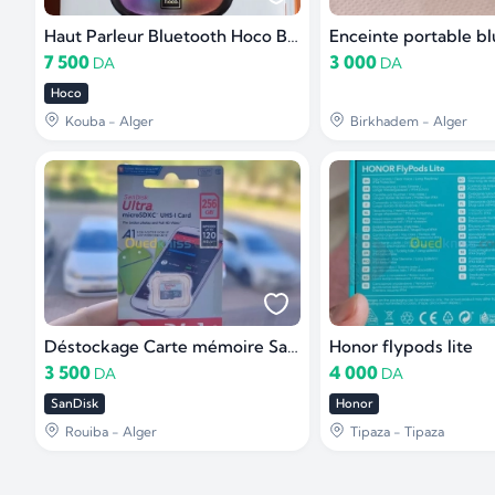
Haut Parleur Bluetooth Hoco BS58
Enceinte portable b
7 500
3 000
DA
DA
Hoco
Kouba - Alger
Birkhadem - Alger
Déstockage Carte mémoire SanDisk Ultra 256Go
Honor flypods lite
3 500
4 000
DA
DA
SanDisk
Honor
Rouiba - Alger
Tipaza - Tipaza