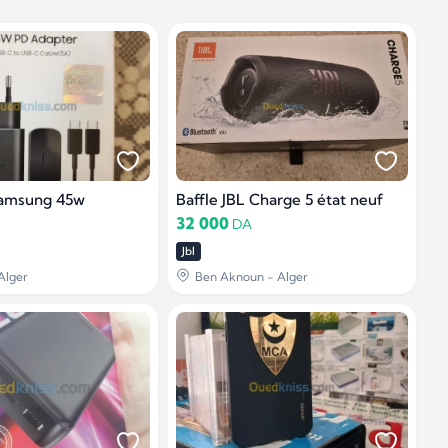
samsung 45w
Baffle JBL Charge 5 état neuf
32 000
DA
Jbl
Alger
Ben Aknoun - Alger