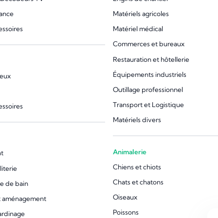
lance
Matériels agricoles
essoires
Matériel médical
Commerces et bureaux
Restauration et hôtellerie
Équipements industriels
jeux
Outillage professionnel
Transport et Logistique
essoires
Matériels divers
Animalerie
t
Chiens et chiots
iterie
Chats et chatons
le de bain
Oiseaux
et aménagement
Poissons
jardinage