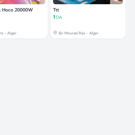
k Hoco 20000W
Ttt
1
DA
re - Alger
Bir Mourad Rais - Alger