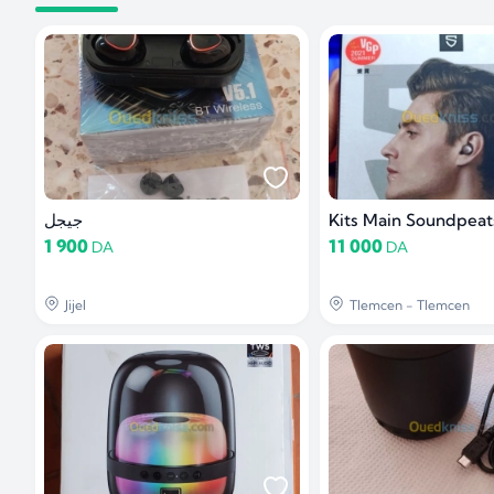
جيجل
Kits Main Soundpeat
1 900
11 000
DA
DA
Jijel
Tlemcen - Tlemcen