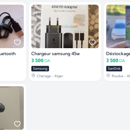
luetooth
Chargeur samsung 45w
3 500
3 500
DA
DA
Samsung
SanDisk
Cheraga - Alger
Rouiba - A