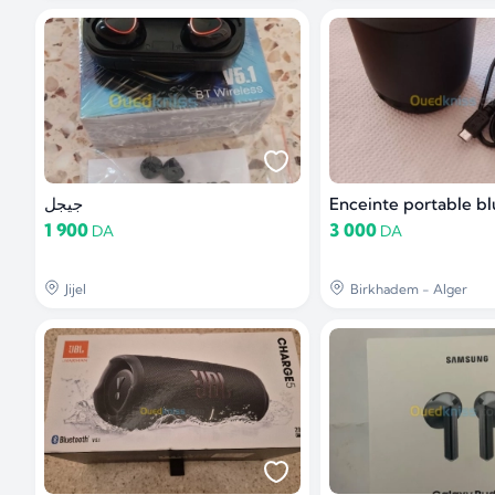
جيجل
Enceinte portable b
1 900
3 000
DA
DA
Jijel
Birkhadem - Alger