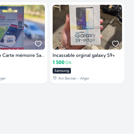
Déstockage Carte mémoire SanDisk Ultra 256Go
Incassable orginal galaxy S9+
1 500
DA
Samsung
lger
Ain Benian - Alger