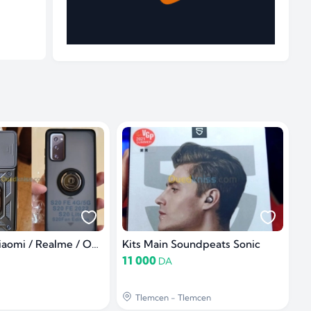
Pochette Xiaomi / Realme / Oneplus / Oppo Reno 8/ Lenovo / M
Kits Main Soundpeats Sonic
11 000
DA
Tlemcen - Tlemcen