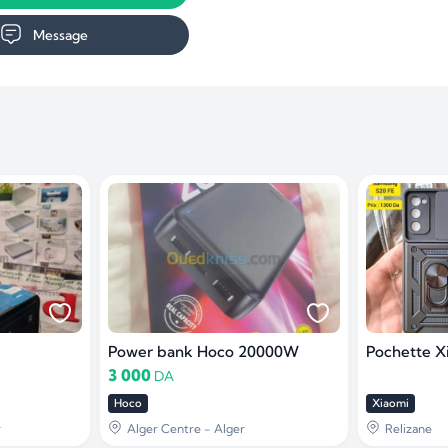
Message
Power bank Hoco 20000W
3 000
DA
Hoco
Xiaomi
r
Alger Centre - Alger
Relizane