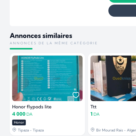
Annonces similaires
ANNONCES DE LA MÊME CATÉGORIE
Honor flypods lite
Ttt
4 000
1
DA
DA
Honor
Tipaza - Tipaza
Bir Mourad Rais - Alge