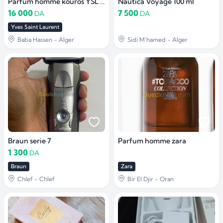
Parfum homme kouros YSL 100ML Yves saint laurent
Nautica Voyage 100 ml
16 000
7 500
DA
DA
Yves Saint Laurent
Baba Hassen - Alger
Sidi M'hamed - Alger
Braun serie 7
Parfum homme zara
1 300
DA
Braun
Zara
Chlef - Chlef
Bir El Djir - Oran