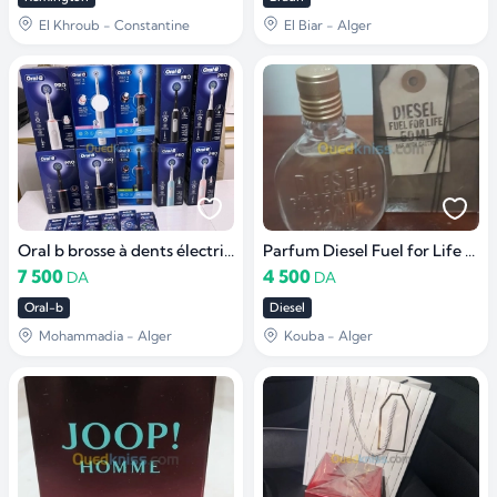
El Khroub - Constantine
El Biar - Alger
Oral b brosse à dents électrique
Parfum Diesel Fuel for Life original
7 500
4 500
DA
DA
Oral-b
Diesel
Mohammadia - Alger
Kouba - Alger