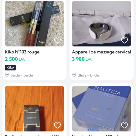
Kiko N°103 rouge
Appareil de massage cervical
2 500
3 900
DA
DA
Kiko
Saida - Saïda
Blida - Blida