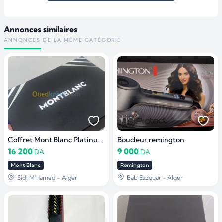
Annonces similaires
ANNONCES DE LA MÊME CATÉGORIE
Coffret Mont Blanc Platinum 3 pièces
Boucleur remington
16 200
9 000
DA
DA
Mont Blanc
Remington
Sidi M'hamed - Alger
Bab Ezzouar - Alger