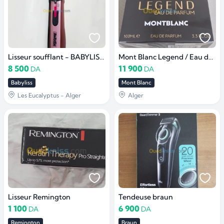
Lisseur soufflant - BABYLISS Puissance 700 watts
Mont Blanc Legend / Eau de parfum 100 ml
8 500
11 900
DA
DA
Babyliss
Mont Blanc
Les Eucalyptus - Alger
Alger
Lisseur Remington
Tendeuse braun
1 100
6 900
DA
DA
Remington
Braun