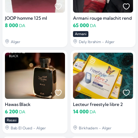
JOOP homme 125 ml
Armani rouge malachit rend
8 000
65 000
DA
DA
Armani
Alger
Dely Ibrahim - Alger
Hawas Black
Lecteur freestyle libre 2
6 200
14 000
DA
DA
Rasasi
Bab El Oued - Alger
Birkhadem - Alger