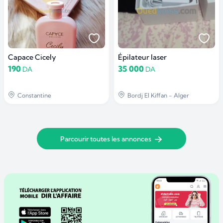
Capace Cicely
Épilateur laser
190
35 000
DA
DA
Constantine
Bordj El Kiffan - Alger
Parcourir toutes les annonces