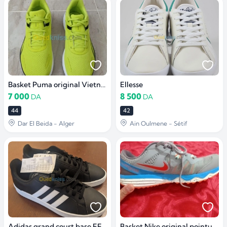
Basket Puma original Vietnam
Ellesse
7 000
8 500
DA
DA
44
42
Dar El Beida - Alger
Ain Oulmene - Sétif
Adidas grand court base EE7900 (négociable)
Basket Nike original pointure 44.5