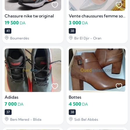
Chassure nike tw original
Vente chaussures femme soirée ARGENT P 38
19 500
3 000
DA
DA
41
38
Boumerdès
Bir El Djir - Oran
Adidas
Bottes
7 000
4 500
DA
DA
37
38
Beni Mered - Blida
Sidi Bel Abbès