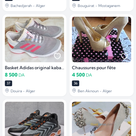
Bachedjerah - Alger
Bouguirat - Mostaganem
Basket Adidas original kaba pour femme
Chaussures pour fête
8 500
4 500
DA
DA
37
36
Douira - Alger
Ben Aknoun - Alger