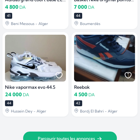
4 800
7 000
DA
DA
41
44
Beni Messous - Alger
Boumerdès
Nike vapormax evo 44.5
Reebok
24 000
4 500
DA
DA
44
42
Hussein Dey - Alger
Bordj El Bahri - Alger
Parcourir toutes les annonces