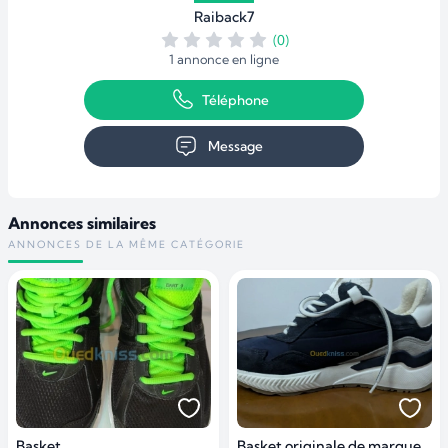
Raiback7
(0)
1 annonce en ligne
Téléphone
Message
Annonces similaires
ANNONCES DE LA MÊME CATÉGORIE
Basket
Basket originale de marque CELIO