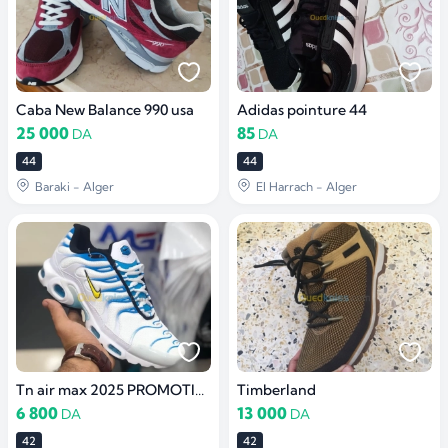
Caba New Balance 990 usa
Adidas pointure 44
25 000
85
DA
DA
44
44
Baraki - Alger
El Harrach - Alger
Tn air max 2025 PROMOTION أواخر
Timberland
6 800
13 000
DA
DA
42
42