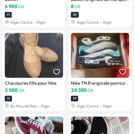
6 900
8
DA
DA
41
40
Alger Centre - Alger
Alger Centre - Alger
Chaussures fille pour fête
Nike TN R originale pointure 39
2 500
24 500
DA
DA
35
39
Bir Mourad Rais - Alger
Alger Centre - Alger