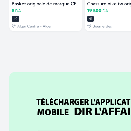
Basket originale de marque CELIO
Chassure nike tw ori
8
19 500
DA
DA
40
41
Alger Centre - Alger
Boumerdès