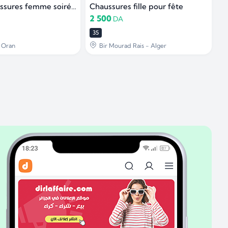
Vente chaussures femme soirée ARGENT P 38
Chaussures fille pour fête
2 500
DA
35
- Oran
Bir Mourad Rais - Alger