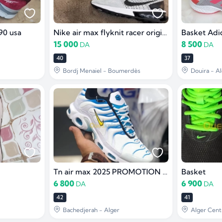
90 usa
Nike air max flyknit racer original
15 000
8 500
DA
DA
40
37
Bordj Menaiel - Boumerdès
Douira - Al
Tn air max 2025 PROMOTION أواخر
Basket
6 800
6 900
DA
DA
42
41
Bachedjerah - Alger
Alger Cent