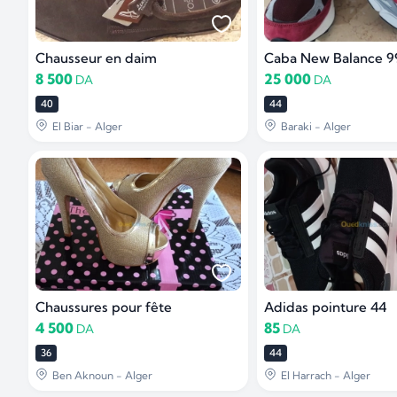
Chausseur en daim
Caba New Balance 9
8 500
25 000
DA
DA
40
44
El Biar - Alger
Baraki - Alger
Chaussures pour fête
Adidas pointure 44
4 500
85
DA
DA
36
44
Ben Aknoun - Alger
El Harrach - Alger