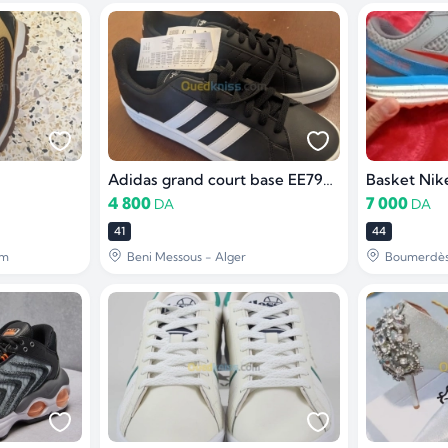
Adidas grand court base EE7900 (négociable)
4 800
7 000
DA
DA
41
44
em
Beni Messous - Alger
Boumerdè