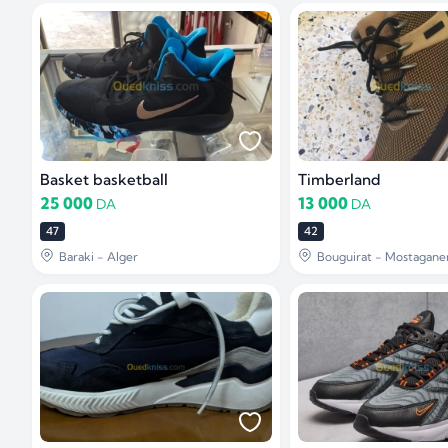
Basket basketball
Timberland
25 000
13 000
DA
DA
47
42
Baraki - Alger
Bouguirat - Mostagan