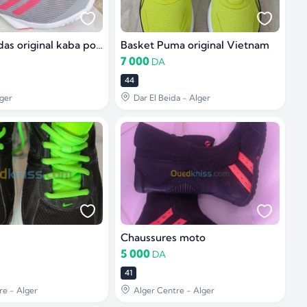
Basket Adidas original kaba pour femme
Basket Puma original Vietnam
7 000
DA
44
ger
Dar El Beida - Alger
Chaussures moto
5 000
DA
41
re - Alger
Alger Centre - Alger