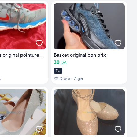
Basket Nike original pointure 44.5
Basket original bon prix
30
DA
TU
s
Draria - Alger