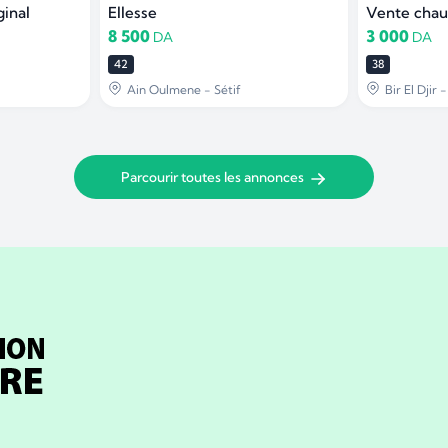
ginal
Ellesse
8 500
3 000
DA
DA
42
38
Ain Oulmene - Sétif
Bir El Djir 
Parcourir toutes les annonces