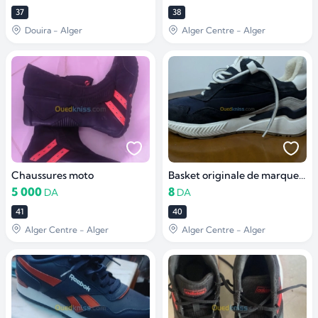
37
38
Douira - Alger
Alger Centre - Alger
Chaussures moto
Basket originale de marque CELIO
5 000
8
DA
DA
41
40
Alger Centre - Alger
Alger Centre - Alger