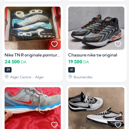
Nike TN R originale pointure 39
Chassure nike tw original
24 500
19 500
DA
DA
39
41
Alger Centre - Alger
Boumerdès