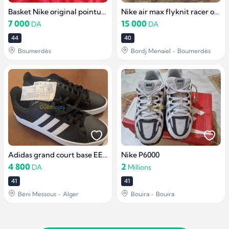
Basket Nike original pointure 44.5
Nike air max flyknit racer original
7 000
15 000
DA
DA
44
40
Boumerdès
Bordj Menaiel - Boumerdès
Adidas grand court base EE7900 (négociable)
Nike P6000
4 800
2
DA
Millions
41
41
Beni Messous - Alger
Bouira - Bouira