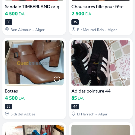
Sandale TIMBERLAND originale neuve
Chaussures fille pour fête
4 500
2 500
DA
DA
30
35
Ben Aknoun - Alger
Bir Mourad Rais - Alger
Bottes
Adidas pointure 44
4 500
85
DA
DA
38
44
Sidi Bel Abbès
El Harrach - Alger