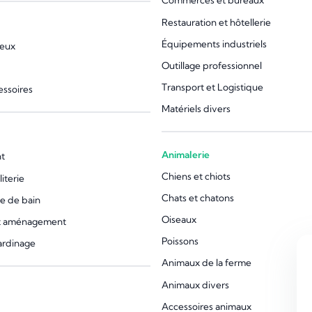
Commerces et bureaux
Restauration et hôtellerie
Équipements industriels
jeux
Outillage professionnel
Transport et Logistique
essoires
Matériels divers
Animalerie
t
Chiens et chiots
iterie
Chats et chatons
le de bain
Oiseaux
et aménagement
Poissons
jardinage
Animaux de la ferme
Animaux divers
Accessoires animaux