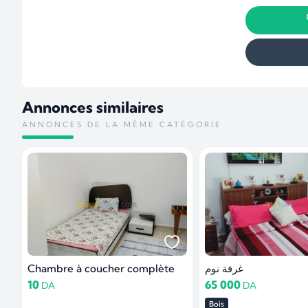
Annonces similaires
ANNONCES DE LA MÊME CATÉGORIE
Chambre à coucher complète
غرفة نوم
10
65 000
DA
DA
Bois