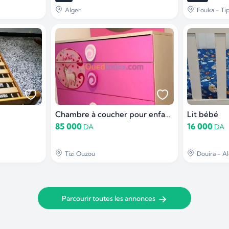
Alger
Fouka - Ti
Chambre à coucher pour enfants
Lit bébé
85 000
16 000
DA
DA
Tizi Ouzou
Douira - Al
Parcourir toutes les annonces