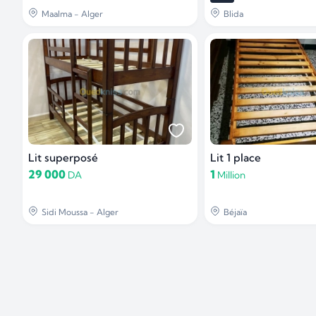
Maalma - Alger
Blida
Lit superposé
Lit 1 place
29 000
1
DA
Million
Sidi Moussa - Alger
Béjaïa