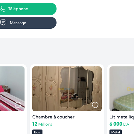
Téléphone
Message
Chambre à coucher
Lit métalli
12
6 000
Millions
DA
Bois
Métal