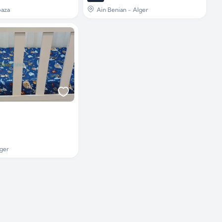
paza
Ain Benian - Alger
ger