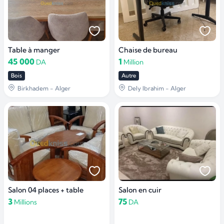
Table à manger
Chaise de bureau
45 000
1
DA
Million
Bois
Autre
Birkhadem - Alger
Dely Ibrahim - Alger
Salon 04 places + table
Salon en cuir
3
75
Millions
DA