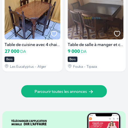
Table de cuisine avec 4 chaises
Table de salle à manger et chaises
27 000
9 000
DA
DA
Bois
Bois
Les Eucalyptus - Alger
Fouka - Tipaza
Parcourir toutes les annonces