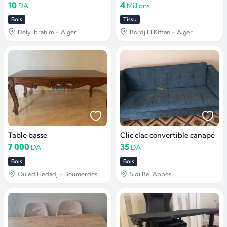
10
4
DA
Millions
Bois
Tissu
Dely Ibrahim - Alger
Bordj El Kiffan - Alger
Table basse
Clic clac convertible canapé
7 000
35
DA
DA
Bois
Bois
Ouled Hedadj - Boumerdès
Sidi Bel Abbès