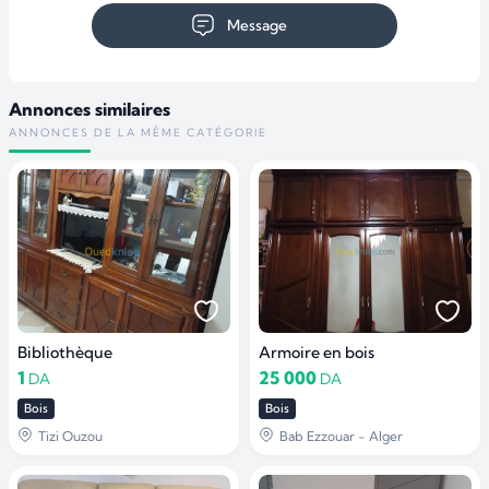
Message
Annonces similaires
ANNONCES DE LA MÊME CATÉGORIE
Bibliothèque
Armoire en bois
1
25 000
DA
DA
Bois
Bois
Tizi Ouzou
Bab Ezzouar - Alger