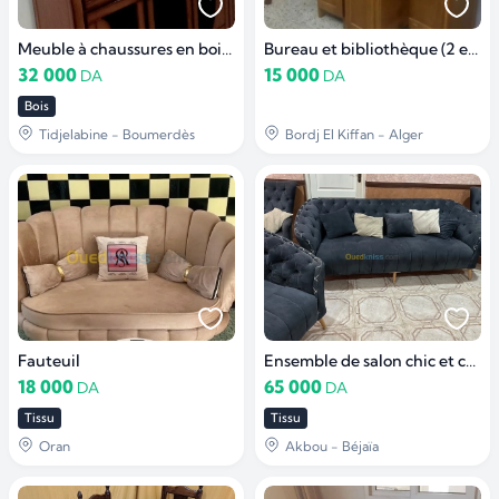
Meuble à chaussures en bois avec grand miroir
Bureau et bibliothèque (2 en 1)
32 000
15 000
DA
DA
Bois
Tidjelabine - Boumerdès
Bordj El Kiffan - Alger
Fauteuil
Ensemble de salon chic et confortable
18 000
65 000
DA
DA
Tissu
Tissu
Oran
Akbou - Béjaïa