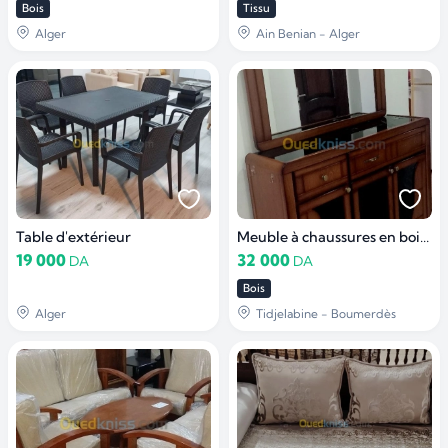
Bois
Tissu
Alger
Ain Benian - Alger
Table d'extérieur
Meuble à chaussures en bois avec grand miroir
19 000
32 000
DA
DA
Bois
Alger
Tidjelabine - Boumerdès