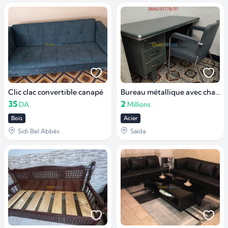
Clic clac convertible canapé
Bureau métallique avec chaise
35
2
DA
Millions
Bois
Acier
Sidi Bel Abbès
Saïda