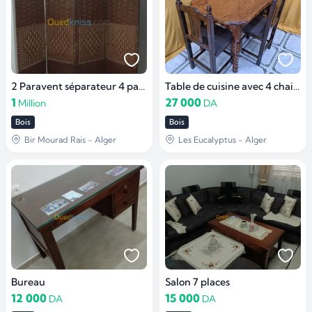
2 Paravent séparateur 4 panneaux
Table de cuisine avec 4 chaises
1
27 000
Million
DA
Bois
Bois
Bir Mourad Rais - Alger
Les Eucalyptus - Alger
Bureau
Salon 7 places
12 000
15 000
DA
DA