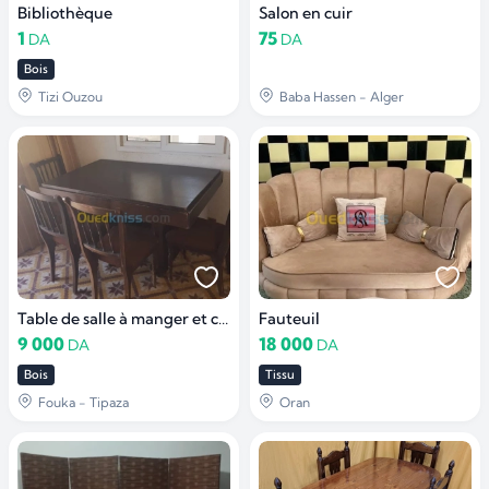
Bibliothèque
Salon en cuir
1
75
DA
DA
Bois
Tizi Ouzou
Baba Hassen - Alger
Table de salle à manger et chaises
Fauteuil
9 000
18 000
DA
DA
Bois
Tissu
Fouka - Tipaza
Oran