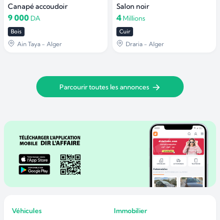
Canapé accoudoir
Salon noir
9 000
4
DA
Millions
Bois
Cuir
Ain Taya - Alger
Draria - Alger
Parcourir toutes les annonces
Véhicules
Immobilier