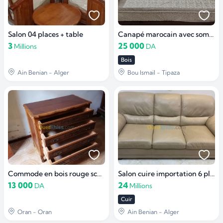
Salon 04 places + table
Canapé marocain avec sommier
3
25 000
Millions
DA
Bois
Ain Benian - Alger
Bou Ismail - Tipaza
Commode en bois rouge sculpté à vendre
Salon cuire importation 6 places
13 000
24
DA
Millions
Cuir
Oran - Oran
Ain Benian - Alger