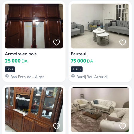
Armoire en bois
Fauteuil
25 000
75 000
DA
DA
Bois
Tissu
Bab Ezzouar - Alger
Bordj Bou Arreridj