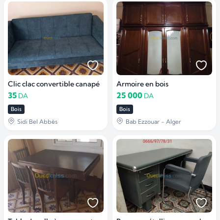
Clic clac convertible canapé
Armoire en bois
35
25 000
DA
DA
Bois
Bois
Sidi Bel Abbès
Bab Ezzouar - Alger