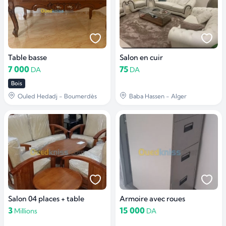
Table basse
Salon en cuir
7 000
75
DA
DA
Bois
Ouled Hedadj - Boumerdès
Baba Hassen - Alger
Salon 04 places + table
Armoire avec roues
3
15 000
Millions
DA