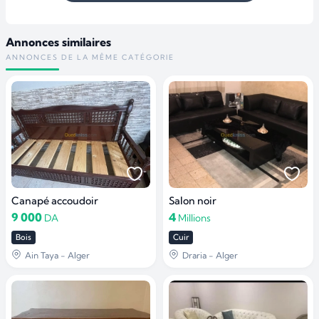
Annonces similaires
ANNONCES DE LA MÊME CATÉGORIE
Canapé accoudoir
Salon noir
9 000
4
DA
Millions
Bois
Cuir
Ain Taya - Alger
Draria - Alger