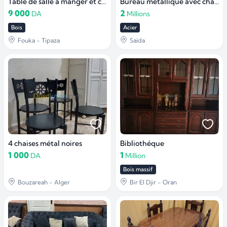
Table de salle à manger et chaises
Bureau métallique avec chaise
9 000
2
DA
Millions
Bois
Acier
Fouka - Tipaza
Saïda
4 chaises métal noires
Bibliothéque
1 000
1
DA
Million
Bois massif
Bouzareah - Alger
Bir El Djir - Oran