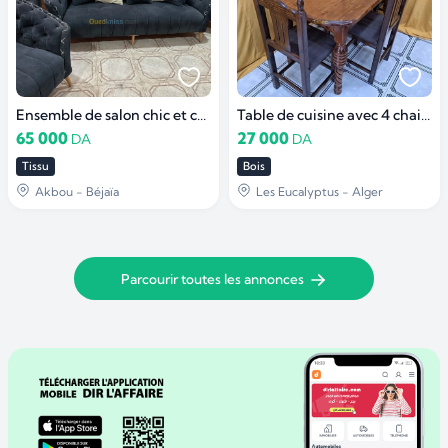
Ensemble de salon chic et confortable
Table de cuisine avec 4 chaises
65 000
27 000
DA
DA
Tissu
Bois
Akbou - Béjaïa
Les Eucalyptus - Alger
Parcourir toutes les annonces