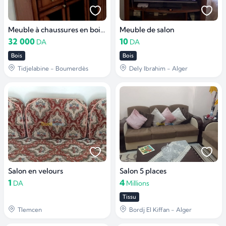
Meuble à chaussures en bois avec grand miroir
Meuble de salon
32 000
10
DA
DA
Bois
Bois
Tidjelabine - Boumerdès
Dely Ibrahim - Alger
Salon en velours
Salon 5 places
1
4
DA
Millions
Tissu
Tlemcen
Bordj El Kiffan - Alger