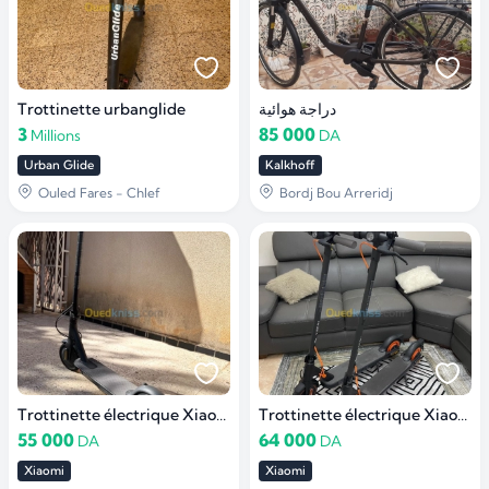
Trottinette urbanglide
دراجة هوائية
3
85 000
Millions
DA
Urban Glide
Kalkhoff
Ouled Fares - Chlef
Bordj Bou Arreridj
Trottinette électrique Xiaomi essential
Trottinette électrique Xiaomi 4 GO
55 000
64 000
DA
DA
Xiaomi
Xiaomi