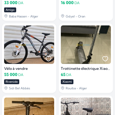
33 000
16 000
DA
DA
Amigo
Baba Hassen - Alger
Gdyel - Oran
Vélo à vendre
Trottinette électrique Xiaomi lite 4
55 000
65
DA
DA
Riverside
Xiaomi
Sidi Bel Abbès
Rouiba - Alger