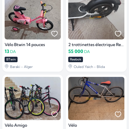
Vélo Btwin 14 pouces
2 trottinettes électrique Reebok
13
55 000
DA
DA
BTwin
Reebok
Baraki - Alger
Ouled Yaich - Blida
Vélo Amigo
Vélo