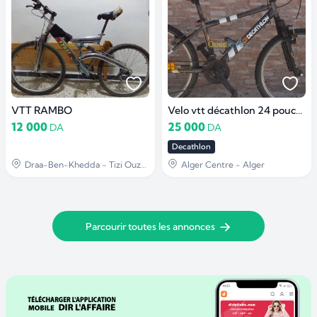
VTT RAMBO
Velo vtt décathlon 24 pouces surf the city
12 000
25 000
DA
DA
Decathlon
Draa-Ben-Khedda - Tizi Ouzou
Alger Centre - Alger
Parcourir toutes les annonces