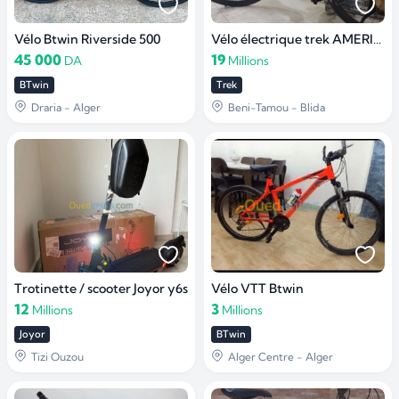
Vélo Btwin Riverside 500
Vélo électrique trek AMERICAIN
45 000
19
DA
Millions
BTwin
Trek
Draria - Alger
Beni-Tamou - Blida
Trotinette / scooter Joyor y6s
Vélo VTT Btwin
12
3
Millions
Millions
Joyor
BTwin
Tizi Ouzou
Alger Centre - Alger