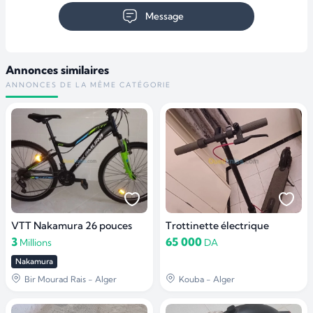
Message
Annonces similaires
ANNONCES DE LA MÊME CATÉGORIE
VTT Nakamura 26 pouces
Trottinette électrique
3
65 000
Millions
DA
Nakamura
Bir Mourad Rais - Alger
Kouba - Alger