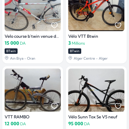
Velo course b'twin venue de France
Vélo VTT Btwin
15 000
3
DA
Millions
BTwin
BTwin
Ain Biya - Oran
Alger Centre - Alger
VTT RAMBO
Vélo Sunn Tox Se V5 neuf
12 000
95 000
DA
DA