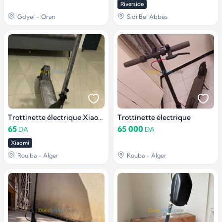
Riverside
Gdyel - Oran
Sidi Bel Abbès
Trottinette électrique Xiaomi lite 4
Trottinette électrique
65
65 000
DA
DA
Xiaomi
Rouiba - Alger
Kouba - Alger