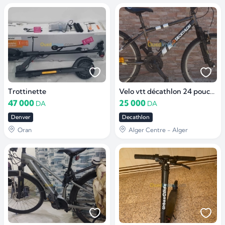
Trottinette
Velo vtt décathlon 24 pouces surf the city
47 000
25 000
DA
DA
Denver
Decathlon
Oran
Alger Centre - Alger