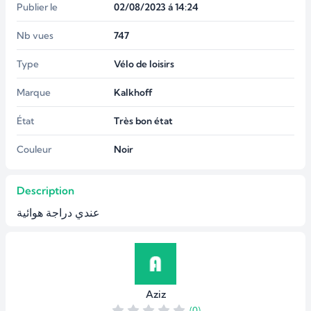
Publier le
02/08/2023 á 14:24
Nb vues
747
Type
Vélo de loisirs
Marque
Kalkhoff
État
Très bon état
Couleur
Noir
Description
عندي دراجة هوائية
Aziz
(0)