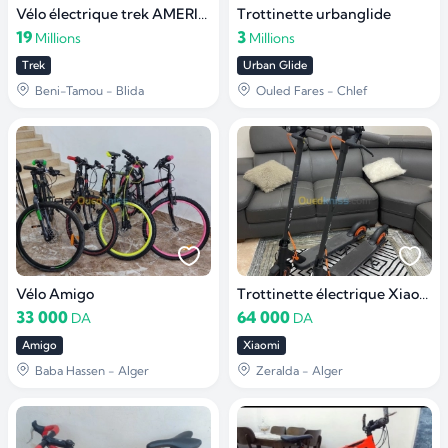
Vélo électrique trek AMERICAIN
Trottinette urbanglide
19
3
Millions
Millions
Trek
Urban Glide
Beni-Tamou - Blida
Ouled Fares - Chlef
Vélo Amigo
Trottinette électrique Xiaomi 4 GO
33 000
64 000
DA
DA
Amigo
Xiaomi
Baba Hassen - Alger
Zeralda - Alger