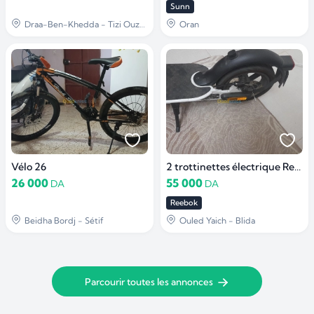
Sunn
Draa-Ben-Khedda - Tizi Ouzou
Oran
Vélo 26
2 trottinettes électrique Reebok
26 000
55 000
DA
DA
Reebok
Beidha Bordj - Sétif
Ouled Yaich - Blida
Parcourir toutes les annonces