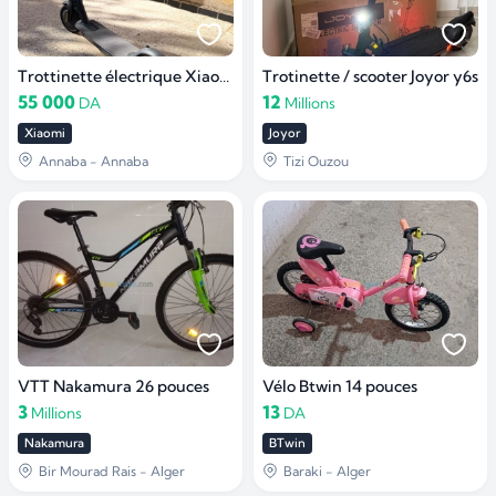
Trottinette électrique Xiaomi essential
Trotinette / scooter Joyor y6s
55 000
12
DA
Millions
Xiaomi
Joyor
Annaba - Annaba
Tizi Ouzou
VTT Nakamura 26 pouces
Vélo Btwin 14 pouces
3
13
Millions
DA
Nakamura
BTwin
Bir Mourad Rais - Alger
Baraki - Alger