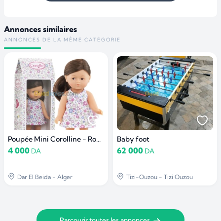
Annonces similaires
ANNONCES DE LA MÊME CATÉGORIE
Poupée Mini Corolline - Romy Corolle
Baby foot
4 000
62 000
DA
DA
Dar El Beida - Alger
Tizi-Ouzou - Tizi Ouzou
Parcourir toutes les annonces