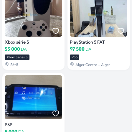
Xbox série S
PlayStation 5 FAT
55 000
97 500
DA
DA
Xbox Series S
PS5
Sétif
Alger Centre - Alger
PSP
9 000
DA