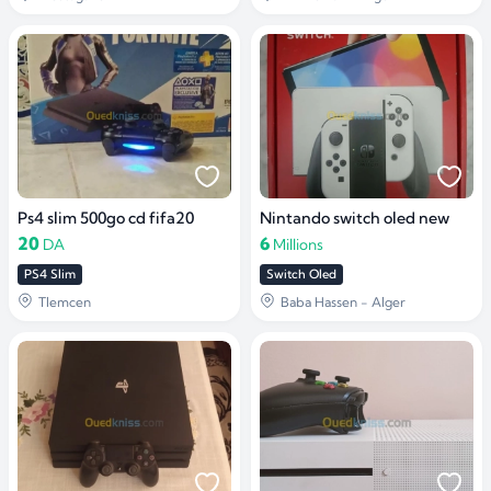
Ps4 slim 500go cd fifa20
Nintando switch oled new
20
6
DA
Millions
PS4 Slim
Switch Oled
Tlemcen
Baba Hassen - Alger