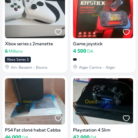
Xbox series s 2manette
Game joystick
6
4 500
Millions
DA
Xbox Series S
Ain-Bessem - Bouira
Alger Centre - Alger
PS4 Fat cloné habat Cabba
Playstation 4 Slim
46 000
42 000
DA
DA