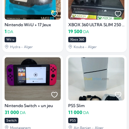
Nintendo WiiU + 17 Jeux
XBOX 360 ULTRA SLIM 250 GB
1
19 500
DA
DA
Wii u
Xbox 360
Hydra - Alger
Kouba - Alger
Nintendo Switch + un jeu
PS5 Slim
31 000
11 000
DA
DA
Switch
PS5
Mostaganem
Ain Benian - Alger