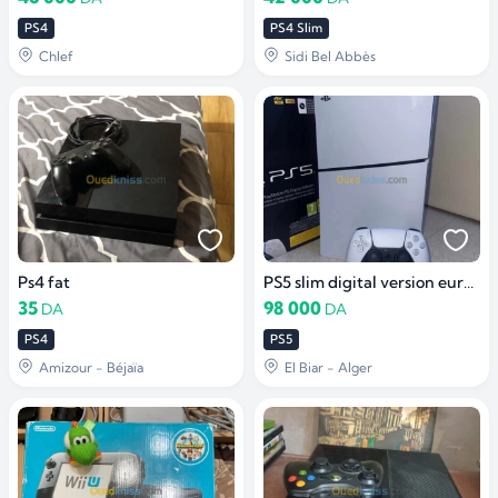
PS4
PS4 Slim
Chlef
Sidi Bel Abbès
Ps4 fat
PS5 slim digital version européenne
35
98 000
DA
DA
PS4
PS5
Amizour - Béjaïa
El Biar - Alger