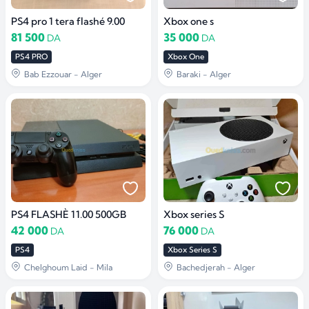
PS4 pro 1 tera flashé 9.00
Xbox one s
81 500
35 000
DA
DA
PS4 PRO
Xbox One
Bab Ezzouar - Alger
Baraki - Alger
PS4 FLASHÈ 11.00 500GB
Xbox series S
42 000
76 000
DA
DA
PS4
Xbox Series S
Chelghoum Laid - Mila
Bachedjerah - Alger