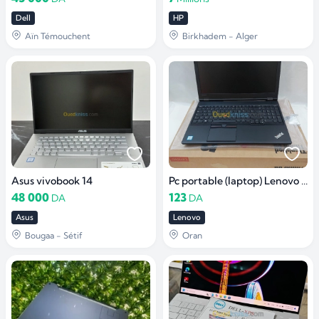
Dell
HP
Aïn Témouchent
Birkhadem - Alger
Asus vivobook 14
Pc portable (laptop) Lenovo ThinkPad L570 i5 7ème/ 8Gb/ 256Gb
48 000
123
DA
DA
Asus
Lenovo
Bougaa - Sétif
Oran