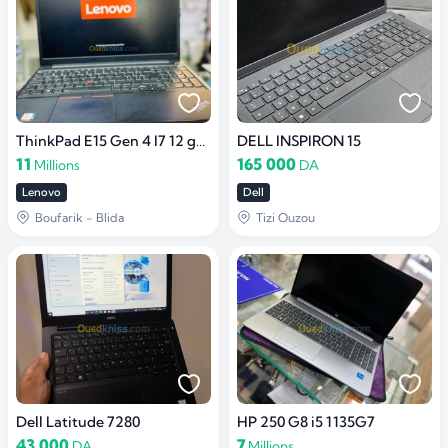
ThinkPad E15 Gen 4 I7 12 gen 16GB/ 512 SSD
DELL INSPIRON 15
11
165 000
Millions
DA
Lenovo
Dell
Boufarik - Blida
Tizi Ouzou
Dell Latitude 7280
HP 250 G8 i5 1135G7
43 000
7
DA
Millions