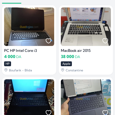
PC HP Intel Core i3
MacBook air 2015
4 000
38 000
DA
DA
HP
Apple
Boufarik - Blida
Constantine