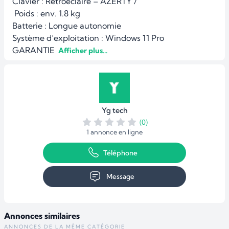
Clavier : Rétroéclairé – AZERTY /

 Poids : env. 1.8 kg

Batterie : Longue autonomie

Système d’exploitation : Windows 11 Pro

GARANTIE 
 Afficher plus...
Yg tech
(0)
1 annonce en ligne
Téléphone
Message
Annonces similaires
ANNONCES DE LA MÊME CATÉGORIE