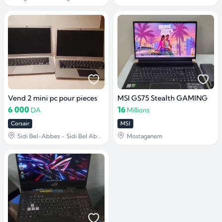
Vend 2 mini pc pour pieces
MSI GS75 Stealth GAMING
6 000
16
DA
Millions
Corsair
MSI
Sidi Bel-Abbes - Sidi Bel Abbès
Mostaganem