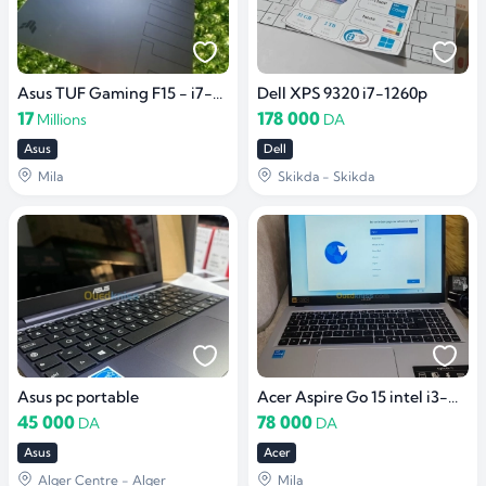
Asus TUF Gaming F15 - i7-11800H RTX 3050Ti
Dell XPS 9320 i7-1260p
17
178 000
Millions
DA
Asus
Dell
Mila
Skikda - Skikda
Asus pc portable
Acer Aspire Go 15 intel i3-N305 RAM 8GO DDR5 512 SSD
45 000
78 000
DA
DA
Asus
Acer
Alger Centre - Alger
Mila