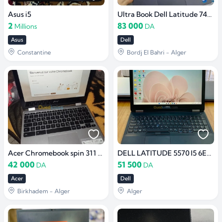
Asus i5
Ultra Book Dell Latitude 7420 Carbon
2
83 000
Millions
DA
Asus
Dell
Constantine
Bordj El Bahri - Alger
Acer Chromebook spin 311 écran tactile
DELL LATITUDE 5570 I5 6EME /8G/256 SSD/15.6 NEUF
42 000
51 500
DA
DA
Acer
Dell
Birkhadem - Alger
Alger