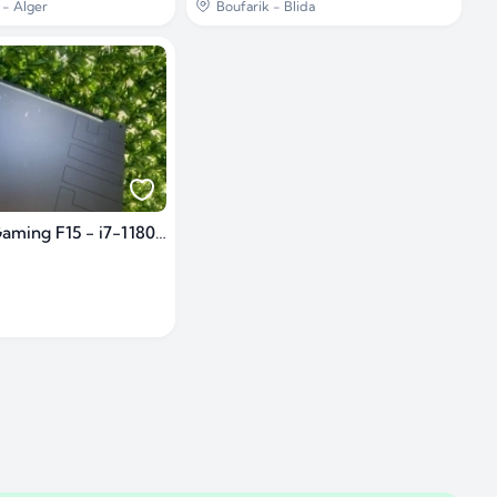
- Alger
Boufarik - Blida
Asus TUF Gaming F15 - i7-11800H RTX 3050Ti