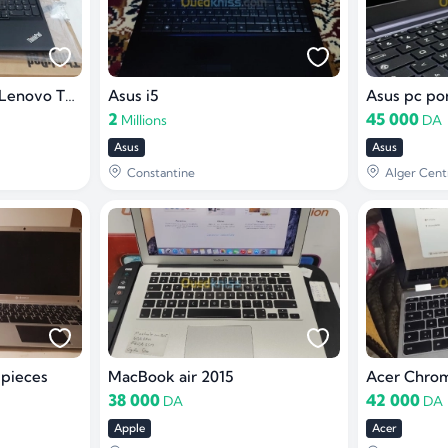
Pc portable (laptop) Lenovo ThinkPad L570 i5 7ème/ 8Gb/ 256Gb
Asus i5
Asus pc po
2
45 000
Millions
DA
Asus
Asus
Constantine
Alger Cent
 pieces
MacBook air 2015
38 000
42 000
DA
DA
Apple
Acer