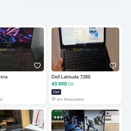
trix
Dell Latitude 7280
43 000
DA
Dell
el
Aïn Témouchent