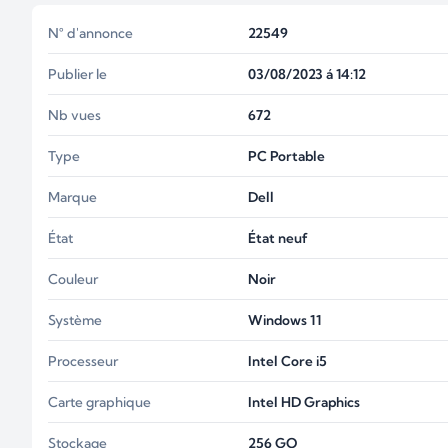
N° d'annonce
22549
Publier le
03/08/2023 á 14:12
Nb vues
672
Type
PC Portable
Marque
Dell
État
État neuf
Couleur
Noir
Système
Windows 11
Processeur
Intel Core i5
Carte graphique
Intel HD Graphics
Stockage
256
GO