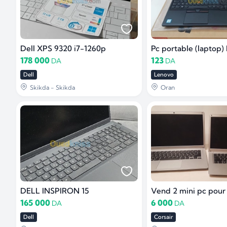
Dell XPS 9320 i7-1260p
178 000
123
DA
DA
Dell
Lenovo
Skikda - Skikda
Oran
DELL INSPIRON 15
Vend 2 mini pc pour
165 000
6 000
DA
DA
Dell
Corsair