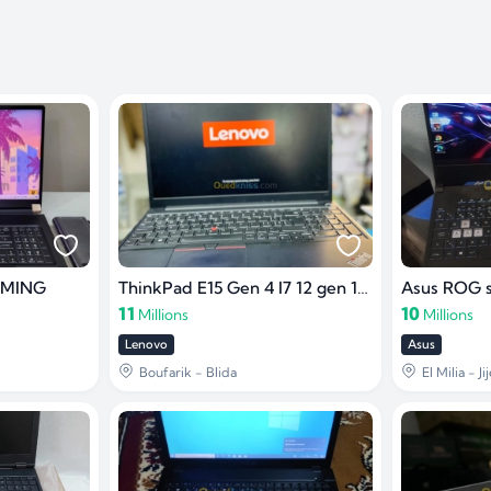
GAMING
ThinkPad E15 Gen 4 I7 12 gen 16GB/ 512 SSD
Asus ROG s
11
10
Millions
Millions
Lenovo
Asus
Boufarik - Blida
El Milia - Jij