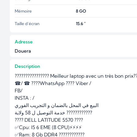
Mémoire
8
GO
Taille d'écran
15.6 "
Adresse
Douera
Description
???????????????? Meilleur laptop avec un très bon prix??
☎/ ☎ ????WhatsApp ???? Viber /

FB/

INSTA : /

البيع في المحل بالضمان و التجريب الفوري

خدمة التوصيل ل 58 ولاية ????????????

???? DELL LATITUDE 5570 ????

✅Cpu: I5 6 EME (8 CPU)⚡⚡⚡⚡

✅Ram: 8 Gb DDR4 ????????????
