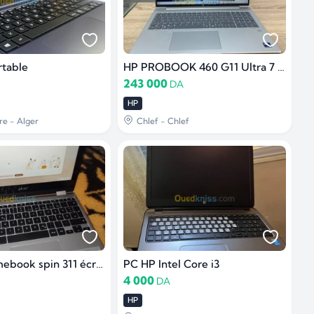
rtable
HP PROBOOK 460 G11 Ultra 7 155H
243 000
DA
HP
re - Alger
Chlef - Chlef
Acer Chromebook spin 311 écran tactile
PC HP Intel Core i3
4 000
DA
HP