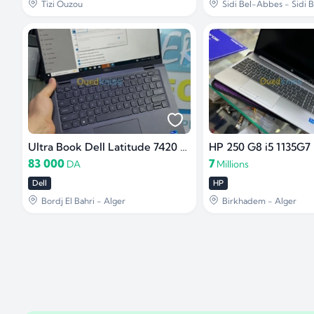
Tizi Ouzou
Sidi Bel-Abbes - Sidi 
Ultra Book Dell Latitude 7420 Carbon
HP 250 G8 i5 1135G7
83 000
7
DA
Millions
Dell
HP
Bordj El Bahri - Alger
Birkhadem - Alger