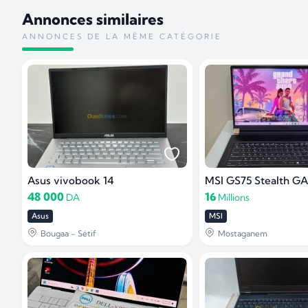
Annonces similaires
ANNONCES DE LA MÊME CATÉGORIE
Asus vivobook 14
MSI GS75 Stealth 
48 000
16
DA
Millions
Asus
MSI
Bougaa - Sétif
Mostaganem