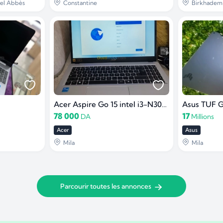
Bel Abbès
Constantine
Birkhadem 
Acer Aspire Go 15 intel i3-N305 RAM 8GO DDR5 512 SSD
78 000
17
DA
Millions
Acer
Asus
Mila
Mila
Parcourir toutes les annonces