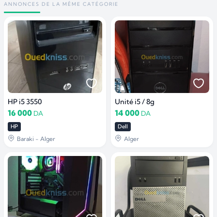
ANNONCES DE LA MÊME CATÉGORIE
HP i5 3550
Unité i5 / 8g
16 000
14 000
DA
DA
HP
Dell
Baraki - Alger
Alger