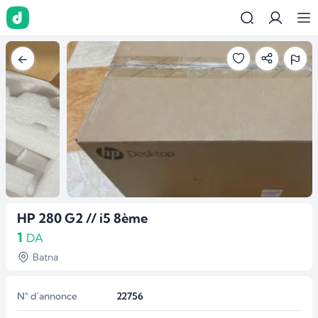
…
HP 280 G2 // i5 8ème
1
DA
Batna
N° d'annonce
22756