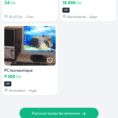
24
18 000
DA
DA
HP
Bir El Djir - Oran
Bachedjerah - Alger
PC bureautique
9 500
DA
HP
Birkhadem - Alger
Parcourir toutes les annonces