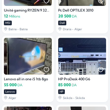
Unité gaming RYZEN 9 32GB RAM 1TB SSD sans gpu
Pc Dell OPTILEX 3010
12
20 500
Millions
DA
MSI
Dell
Batna - Batna
Draria - Alger
Lenovo all in one i5 1tb 8go
HP ProDesk 400 G6
55 000
85 000
DA
DA
Lenovo
HP
Alger
Skikda - Skikda