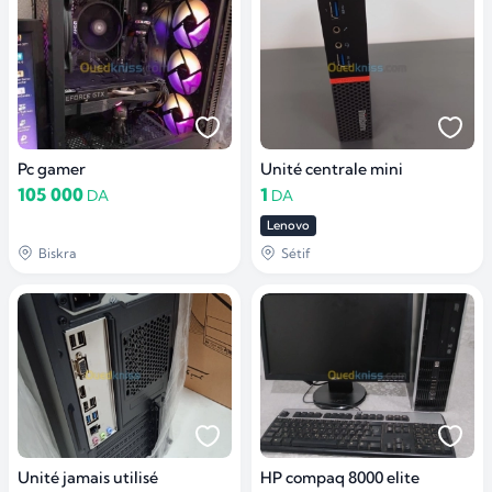
Pc gamer
Unité centrale mini
105 000
1
DA
DA
Lenovo
Biskra
Sétif
Unité jamais utilisé
HP compaq 8000 elite