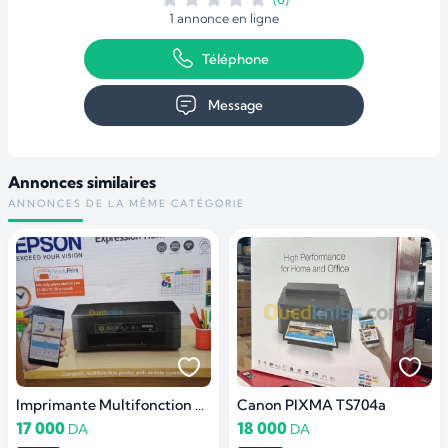
1 annonce en ligne
Téléphone
Message
Annonces similaires
ANNONCES DE LA MÊME CATÉGORIE
Imprimante Multifonction Epson Expression Home XP-2150
Canon PIXMA TS704a
17 000
18 000
DA
DA