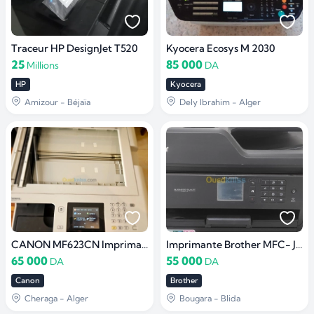
Traceur HP DesignJet T520
Kyocera Ecosys M 2030
25
85 000
Millions
DA
HP
Kyocera
Amizour - Béjaïa
Dely Ibrahim - Alger
CANON MF623CN Imprimante photocopieuse multifonction
Imprimante Brother MFC- J6530DW
65 000
55 000
DA
DA
Canon
Brother
Cheraga - Alger
Bougara - Blida