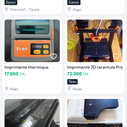
Epson
Canon
Cherchell - Tipaza
Alger
Imprimante thermique
Imprimante 3D tarantula Pro
17 000
72 000
DA
DA
Tevo
Alger
Béjaïa