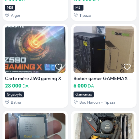
MSI
MSI
Alger
Tipaza
Carte mère Z590 gaming X
Boitier gamer GAMEMAX DARK RANGER H605-TR/1 fan ARGB
28 000
6 000
DA
DA
Gigabyte
Gamemax
Batna
Bou Haroun - Tipaza