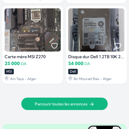
Carte mère MSI Z270
Disque dur Dell 1.2TB 10K 2.5" SAS 12G
25 000
54 000
DA
DA
MSI
Dell
Ain Taya - Alger
Bir Mourad Rais - Alger
Parcourir toutes les annonces