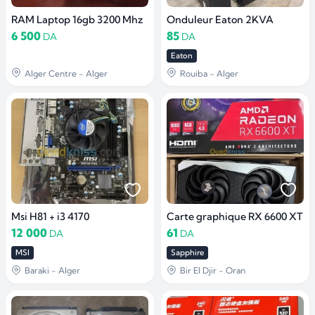
RAM Laptop 16gb 3200 Mhz
Onduleur Eaton 2KVA
6 500
85
DA
DA
Eaton
Alger Centre - Alger
Rouiba - Alger
Msi H81 + i3 4170
Carte graphique RX 6600 XT
12 000
61
DA
DA
MSI
Sapphire
Baraki - Alger
Bir El Djir - Oran