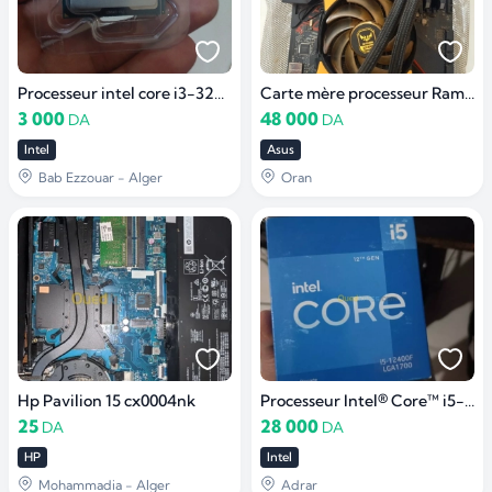
Processeur intel core i3-3240 3.40GHZ
Carte mère processeur Ram water cooling
3 000
48 000
DA
DA
Intel
Asus
Bab Ezzouar - Alger
Oran
Hp Pavilion 15 cx0004nk
Processeur Intel® Core™ i5-12400F
25
28 000
DA
DA
HP
Intel
Mohammadia - Alger
Adrar