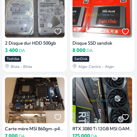
2 Disque dur HDD 500gb
Disque SSD sandisk
3 400
8 000
DA
DA
Toshiba
SanDisk
Blida - Blida
Alger Centre - Alger
Carte mère MSI 860gm-p43(fx)
RTX 3080 Ti 12GB MSI GAMING X TRIO
7 000
175 000
DA
DA