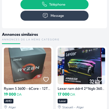
Téléphone
Message
Annonces similaires
ANNONCES DE LA MÊME CATÉGORIE
Ryzen 5 3600 - 6Core - 12Thread
Lexar ram ddr4 2*16gb 3600mhz
19 000
17 000
DA
DA
AMD
Lexar
Alger
Staoueli - Alger