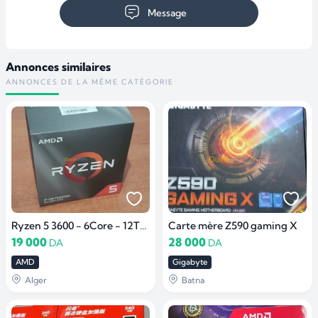
Message
Annonces similaires
ANNONCES DE LA MÊME CATÉGORIE
Ryzen 5 3600 - 6Core - 12Thread
Carte mère Z590 gaming X
19 000
28 000
DA
DA
AMD
Gigabyte
Alger
Batna