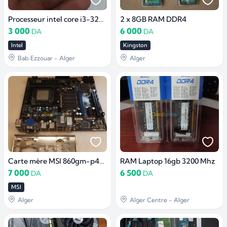
Processeur intel core i3-3240 3.40GHZ
2 x 8GB RAM DDR4
3 000
6 000
DA
DA
Intel
Kingston
Bab Ezzouar - Alger
Alger
Carte mère MSI 860gm-p43(fx)
RAM Laptop 16gb 3200 Mhz
7 000
6 500
DA
DA
MSI
Alger
Alger Centre - Alger