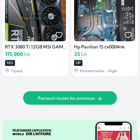
RTX 3080 Ti 12GB MSI GAMING X TRIO
Hp Pavilion 15 cx0004nk
175 000
25
DA
DA
MSI
HP
Tipaza
Mohammadia - Alger
Parcourir toutes les annonces