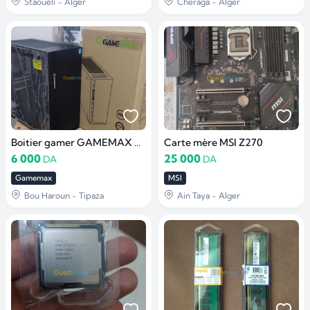
Staoueli - Alger
Cheraga - Alger
Boitier gamer GAMEMAX DARK RANGER H605-TR/1 fan ARGB
Carte mère MSI Z270
6 000
25 000
DA
DA
Gamemax
MSI
Bou Haroun - Tipaza
Ain Taya - Alger