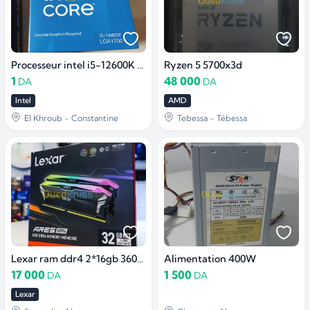
Processeur intel i5-12600K / i5-14400F
Ryzen 5 5700x3d
1
48 000
DA
DA
Intel
AMD
El Khroub - Constantine
Tebessa - Tébessa
Lexar ram ddr4 2*16gb 3600mhz
Alimentation 400W
17 000
1 500
DA
DA
Lexar