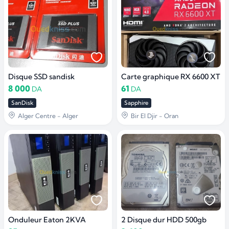
Disque SSD sandisk
Carte graphique RX 6600 XT
8 000
61
DA
DA
SanDisk
Sapphire
Alger Centre - Alger
Bir El Djir - Oran
Onduleur Eaton 2KVA
2 Disque dur HDD 500gb