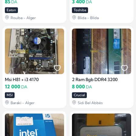
85
3 400
DA
DA
Eaton
Toshiba
Rouiba - Alger
Blida - Blida
Msi H81 + i3 4170
2 Ram 8gb DDR4 3200
12 000
8 000
DA
DA
MSI
Crucial
Baraki - Alger
Sidi Bel Abbès