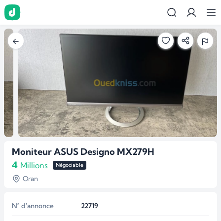
Moniteur ASUS Designo MX279H
4
Millions
Négociable
Oran
N° d'annonce
22719