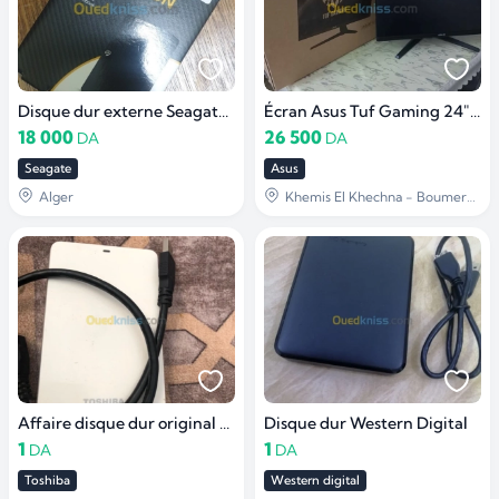
Disque dur externe Seagate 4 Tb
Écran Asus Tuf Gaming 24" 165Hz FHD
18 000
26 500
DA
DA
Seagate
Asus
Alger
Khemis El Khechna - Boumerdès
Affaire disque dur original 2000 GB
Disque dur Western Digital
1
1
DA
DA
Toshiba
Western digital