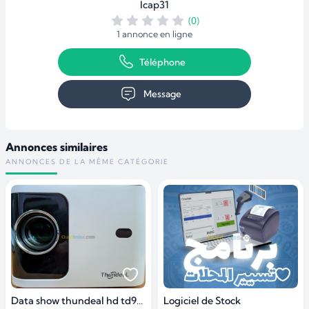
Icap31
(0)
1 annonce en ligne
Téléphone
Message
Annonces similaires
ANNONCES DE LA MÊME CATÉGORIE
Data show thundeal hd td91w داتاشو
Logiciel de Stock