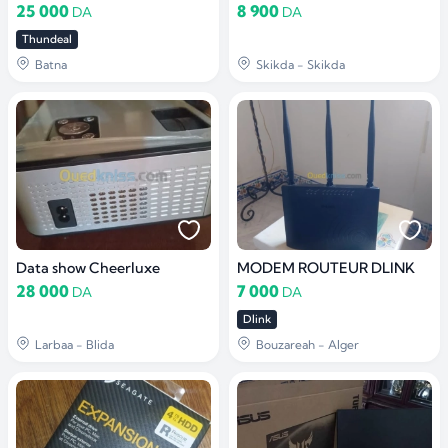
25 000
8 900
DA
DA
Thundeal
Batna
Skikda - Skikda
Data show Cheerluxe
MODEM ROUTEUR DLINK
28 000
7 000
DA
DA
Dlink
Larbaa - Blida
Bouzareah - Alger