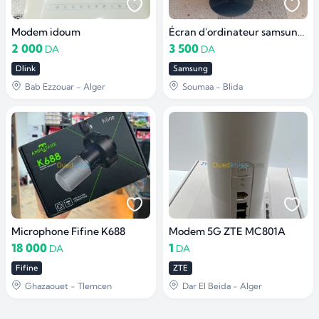
Modem idoum
Écran d'ordinateur samsung FHD 60Hz
2 000
3 500
DA
DA
Dlink
Samsung
Bab Ezzouar - Alger
Soumaa - Blida
Microphone Fifine K688
Modem 5G ZTE MC801A
18 000
1
DA
DA
Fifine
ZTE
Ghazaouet - Tlemcen
Dar El Beida - Alger