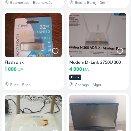
Boumerdes - Boumerdès
Beidha Bordj - Sétif
Flash disk
Modem D-Link 2750U 300 Mbps neuf
1 000
4 000
DA
DA
Dlink
Blida - Blida
Cheraga - Alger