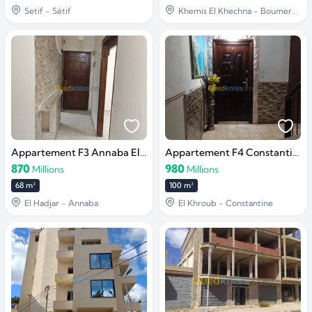
Setif - Sétif
Khemis El Khechna - Boumerdès
Appartement F3 Annaba El hadjar
Appartement F4 Constantine El khroub
870
980
Millions
Millions
68 m²
100 m²
El Hadjar - Annaba
El Khroub - Constantine