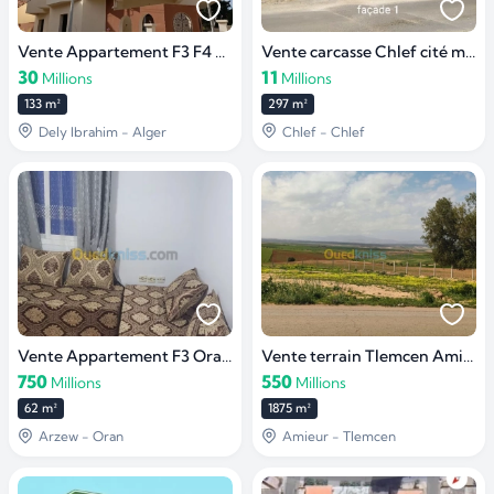
Vente Appartement F3 F4 Alger Dely brahim
Vente carcasse Chlef cité merah
30
11
Millions
Millions
133 m²
297 m²
Dely Ibrahim - Alger
Chlef - Chlef
Vente Appartement F3 Oran Arzew
Vente terrain Tlemcen Amieur
750
550
Millions
Millions
62 m²
1875 m²
Arzew - Oran
Amieur - Tlemcen