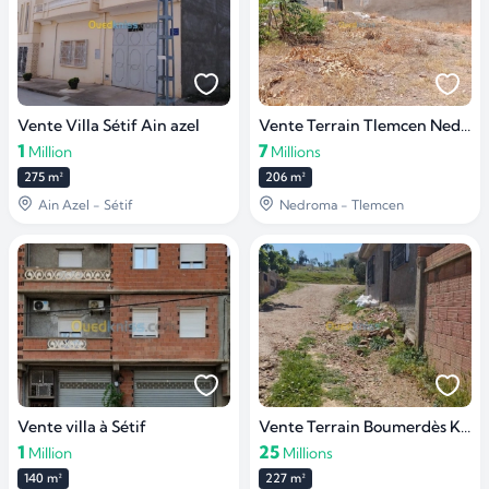
Vente Villa Sétif Ain azel
Vente Terrain Tlemcen Nedroma
1
7
Million
Millions
275 m²
206 m²
Ain Azel - Sétif
Nedroma - Tlemcen
Vente villa à Sétif
Vente Terrain Boumerdès Khemis el khechna
1
25
Million
Millions
140 m²
227 m²