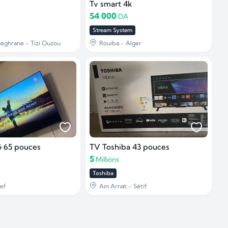
Tv smart 4k
54 000
DA
Stream System
ghrane - Tizi Ouzou
Rouiba - Alger
 65 pouces
TV Toshiba 43 pouces
5
Millions
Toshiba
ef
Ain Arnat - Sétif