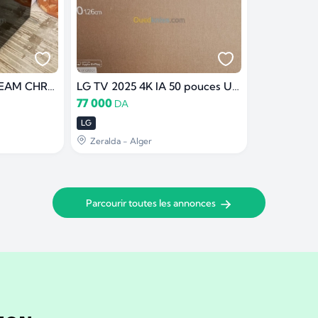
TV Plasma UHD STREAM CHROME
LG TV 2025 4K IA 50 pouces UA85
77 000
DA
LG
Zeralda - Alger
Parcourir toutes les annonces