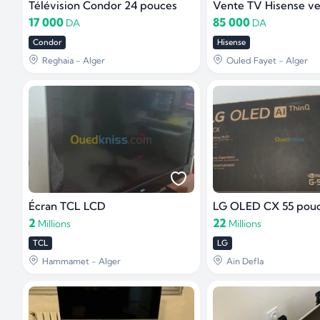
Télévision Condor 24 pouces
17 000
85 000
DA
DA
Condor
Hisense
Reghaia - Alger
Ouled Fayet - Alger
Écran TCL LCD
LG OLED CX 55 pou
2
22
Millions
Millions
TCL
LG
Hammamet - Alger
Aïn Defla