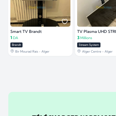
Smart TV Brandt
1
3
DA
Millions
Brandt
Stream System
Bir Mourad Rais - Alger
Alger Centre - Alger