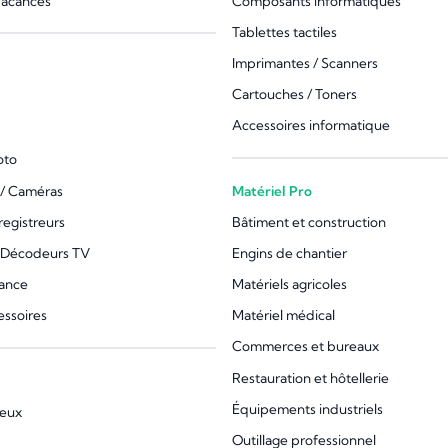
vacances
Composants informatiques
Tablettes tactiles
Imprimantes / Scanners
Cartouches / Toners
Accessoires informatique
oto
/ Caméras
Matériel Pro
registreurs
Bâtiment et construction
 Décodeurs TV
Engins de chantier
lance
Matériels agricoles
essoires
Matériel médical
Commerces et bureaux
Restauration et hôtellerie
Équipements industriels
jeux
Outillage professionnel