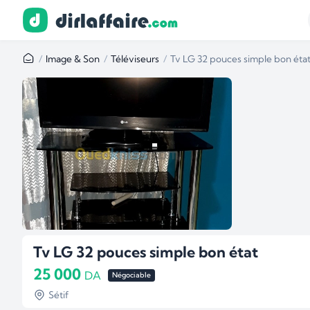
Image & Son
Téléviseurs
Tv LG 32 pouces simple bon éta
Tv LG 32 pouces simple bon état
25 000
DA
Négociable
Sétif