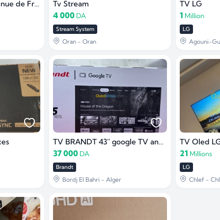
Vente TV Hisense venue de France
Tv Stream
TV LG
4 000
1
DA
Million
Stream System
LG
Oran - Oran
Agouni-Gue
ces
TV BRANDT 43'' google TV android 14
TV Oled LG
37 000
21
DA
Millions
Brandt
LG
Bordj El Bahri - Alger
Chlef - Chl