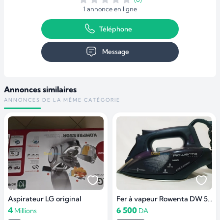
1 annonce en ligne
Téléphone
Message
Annonces similaires
ANNONCES DE LA MÊME CATÉGORIE
Aspirateur LG original
Fer à vapeur Rowenta DW 5135 Focus
4
6 500
Millions
DA