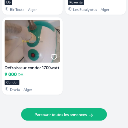
LG
Rowenta
Bir Touta - Alger
Les Eucalyptus - Alger
Défroisseur condor 1700watt
9 000
DA
Condor
Draria - Alger
Parcourir toutes les annonces