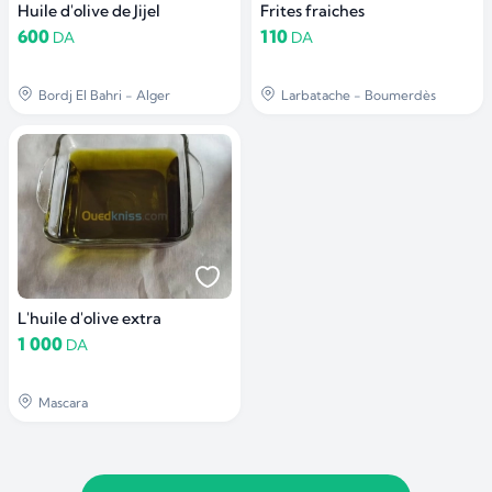
Huile d'olive de Jijel
Frites fraiches
600
110
DA
DA
Bordj El Bahri - Alger
Larbatache - Boumerdès
L'huile d'olive extra
1 000
DA
Mascara