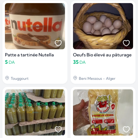
Patte a tartinée Nutella
Oeufs Bio élevé au pâturage
5
35
DA
DA
Touggourt
Beni Messous - Alger