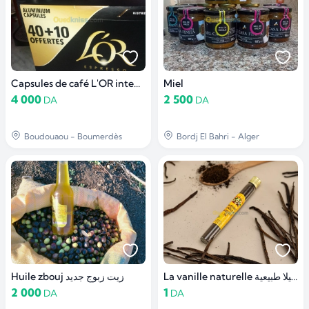
Capsules de café L'OR intensité 11
Miel
4 000
2 500
DA
DA
Boudouaou - Boumerdès
Bordj El Bahri - Alger
La vanille naturelle فانيلا طبيعية
Huile zbouj زيت زبوج جديد
2 000
1
DA
DA