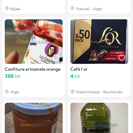
Béjaïa
Staoueli - Alger
Confiture artisanale orange
Café l’or
200
4
DA
DA
Alger
Ouled Hedadj - Boumerdès