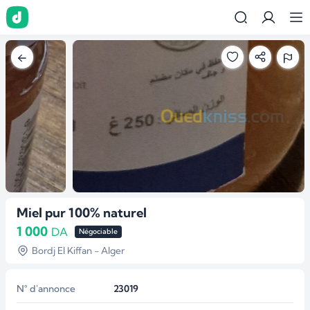
Miel pur 100% naturel
1 000
DA
Négociable
Bordj El Kiffan - Alger
N° d'annonce
23019