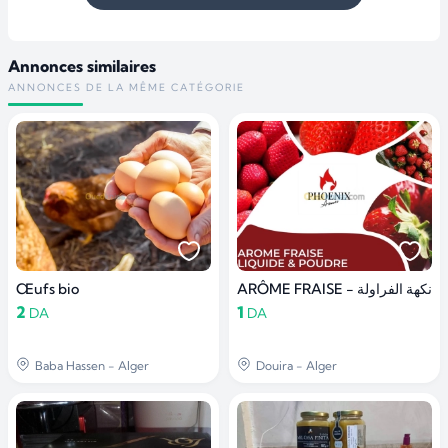
Annonces similaires
ANNONCES DE LA MÊME CATÉGORIE
Œufs bio
ARÔME FRAISE - نكهة الفراولة
2
1
DA
DA
Baba Hassen - Alger
Douira - Alger