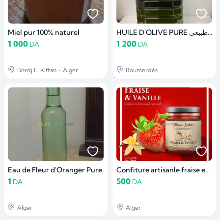
Miel pur 100% naturel
HUILE D'OLIVE PURE زيت زيتون 100% طبيعي
1 000
1 200
DA
DA
Bordj El Kiffan - Alger
Boumerdès
Eau de Fleur d'Oranger Pure
Confiture artisanle fraise et vanille
1
500
DA
DA
Alger
Alger