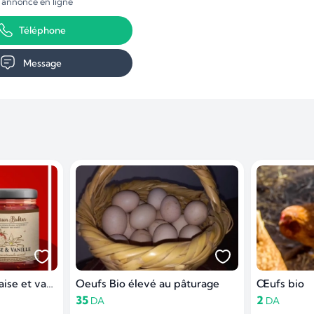
1 annonce en ligne
Téléphone
Message
Confiture artisanle fraise et vanille
Oeufs Bio élevé au pâturage
Œufs bio
35
2
DA
DA