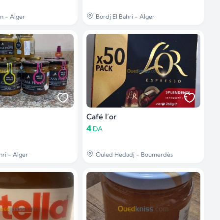
n - Alger
Bordj El Bahri - Alger
Café l’or
4
DA
hri - Alger
Ouled Hedadj - Boumerdès