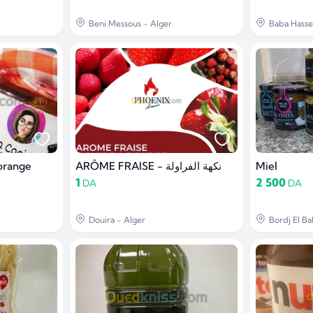
Beni Messous - Alger
Baba Hasse
 orange
ARÔME FRAISE - نكهة الفراولة
Miel
1
2 500
DA
DA
Douira - Alger
Bordj El Ba