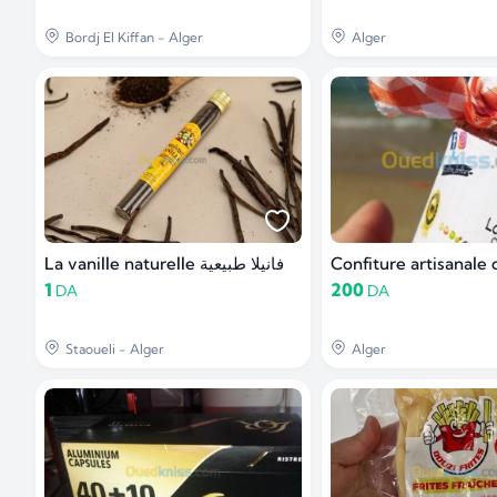
Bordj El Kiffan - Alger
Alger
La vanille naturelle فانيلا طبيعية
Confiture artisanale
1
200
DA
DA
Staoueli - Alger
Alger