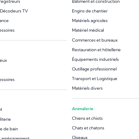
registreurs
Bâtiment et construction
 Décodeurs TV
Engins de chantier
lance
Matériels agricoles
essoires
Matériel médical
Commerces et bureaux
Restauration et hôtellerie
Équipements industriels
jeux
Outillage professionnel
Transport et Logistique
essoires
Matériels divers
Animalerie
t
Chiens et chiots
iterie
Chats et chatons
le de bain
Oiseaux
et aménagement