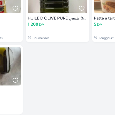
HUILE D'OLIVE PURE زيت زيتون 100% طبيعي
Patte a tar
1 200
5
DA
DA
ès
Boumerdès
Touggourt