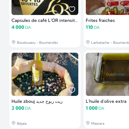
Capsules de café L'OR intensité 11
Frites fraiches
4 000
110
DA
DA
Boudouaou - Boumerdès
Larbatache - Boumerd
Huile zbouj زيت زبوج جديد
L'huile d'olive extra
2 000
1 000
DA
DA
Béjaïa
Mascara