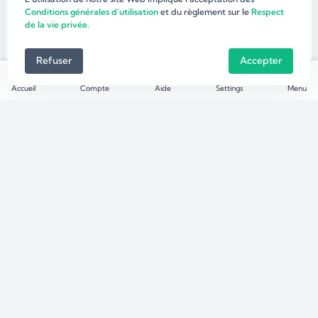
Conditions générales d'utilisation
et du règlement sur le
Respect
de la vie privée.
Refuser
Accepter
Accueil
Compte
Aide
Settings
Menu
Véhicules
Immobilier
Automobiles
Locations immobilières
Motos
Ventes immobilières
Camions
Location de vacances
Utilitaires / Fourgons
Bus / Mini-bus